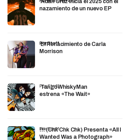
por Montserrat
Adán Cruz inicia el 2025 con el
nazamiento de un nuevo EP
por Staff
El Renacimiento de Carla
Morrison
por Staff
TangoWhiskyMan
estrena «The Wait»
por Staff
!!! (Chk Chk Chk) Presenta «All I
Wanted Was a Photograph»