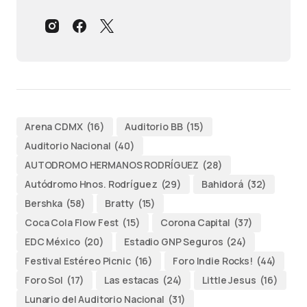
Arena CDMX
(16)
Auditorio BB
(15)
Auditorio Nacional
(40)
AUTODROMO HERMANOS RODRÍGUEZ
(28)
Autódromo Hnos. Rodríguez
(29)
Bahidorá
(32)
Bershka
(58)
Bratty
(15)
Coca Cola Flow Fest
(15)
Corona Capital
(37)
EDC México
(20)
Estadio GNP Seguros
(24)
Festival Estéreo Picnic
(16)
Foro Indie Rocks!
(44)
Foro Sol
(17)
Las estacas
(24)
Little Jesus
(16)
Lunario del Auditorio Nacional
(31)