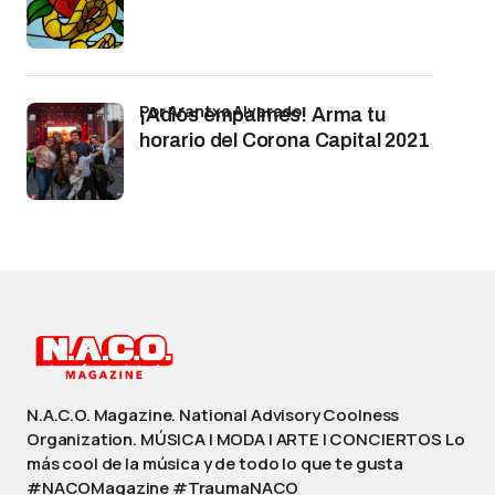
por Arantxa Alvarado
¡Adiós empalmes! Arma tu
horario del Corona Capital 2021
N.A.C.O. Magazine. National Advisory Coolness
Organization. MÚSICA | MODA | ARTE | CONCIERTOS Lo
más cool de la música y de todo lo que te gusta
#NACOMagazine #TraumaNACO