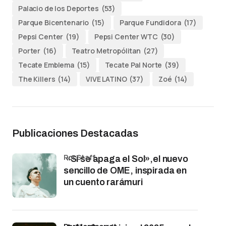
Palacio de los Deportes
(53)
Parque Bicentenario
(15)
Parque Fundidora
(17)
Pepsi Center
(19)
Pepsi Center WTC
(30)
Porter
(16)
Teatro Metropólitan
(27)
Tecate Emblema
(15)
Tecate Pal Norte
(39)
The Killers
(14)
VIVE LATINO
(37)
Zoé
(14)
Publicaciones Destacadas
por Staff
«Si se apaga el Sol»,el nuevo
sencillo de OME, inspirada en
un cuento rarámuri