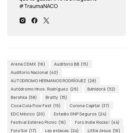
#TraumaNACO
Arena CDMX
(16)
Auditorio BB
(15)
Auditorio Nacional
(40)
AUTODROMO HERMANOS RODRÍGUEZ
(28)
Autódromo Hnos. Rodríguez
(29)
Bahidorá
(32)
Bershka
(58)
Bratty
(15)
Coca Cola Flow Fest
(15)
Corona Capital
(37)
EDC México
(20)
Estadio GNP Seguros
(24)
Festival Estéreo Picnic
(16)
Foro Indie Rocks!
(44)
Foro Sol
(17)
Las estacas
(24)
Little Jesus
(16)