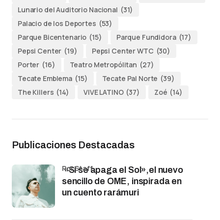
Lunario del Auditorio Nacional
(31)
Palacio de los Deportes
(53)
Parque Bicentenario
(15)
Parque Fundidora
(17)
Pepsi Center
(19)
Pepsi Center WTC
(30)
Porter
(16)
Teatro Metropólitan
(27)
Tecate Emblema
(15)
Tecate Pal Norte
(39)
The Killers
(14)
VIVE LATINO
(37)
Zoé
(14)
Publicaciones Destacadas
por Staff
«Si se apaga el Sol»,el nuevo
sencillo de OME, inspirada en
un cuento rarámuri