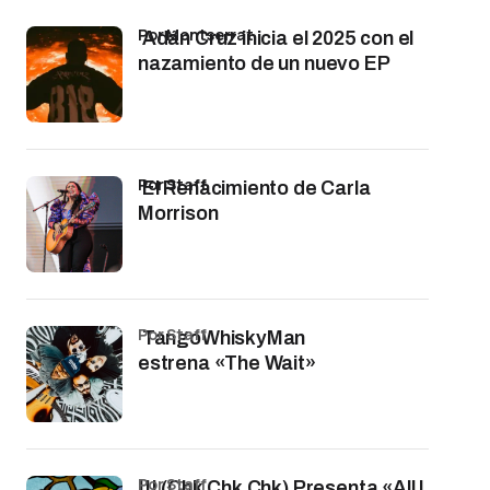
por Montserrat
Adán Cruz inicia el 2025 con el
nazamiento de un nuevo EP
por Staff
El Renacimiento de Carla
Morrison
por Staff
TangoWhiskyMan
estrena «The Wait»
por Staff
!!! (Chk Chk Chk) Presenta «All I