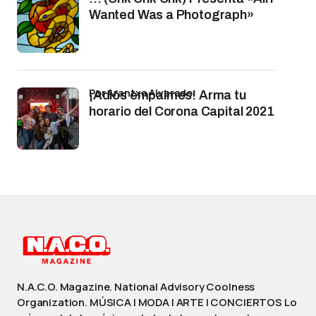
Wanted Was a Photograph»
por Arantxa Alvarado
¡Adiós empalmes! Arma tu
horario del Corona Capital 2021
N.A.C.O. Magazine. National Advisory Coolness
Organization. MÚSICA | MODA | ARTE | CONCIERTOS Lo