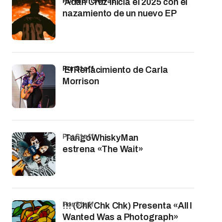
por Montserrat
Adán Cruz inicia el 2025 con el
nazamiento de un nuevo EP
por Staff
El Renacimiento de Carla
Morrison
por Staff
TangoWhiskyMan
estrena «The Wait»
por Staff
!!! (Chk Chk Chk) Presenta «All I
Wanted Was a Photograph»