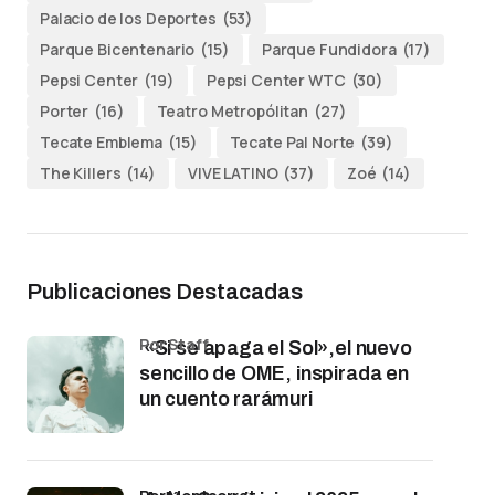
Palacio de los Deportes
(53)
Parque Bicentenario
(15)
Parque Fundidora
(17)
Pepsi Center
(19)
Pepsi Center WTC
(30)
Porter
(16)
Teatro Metropólitan
(27)
Tecate Emblema
(15)
Tecate Pal Norte
(39)
The Killers
(14)
VIVE LATINO
(37)
Zoé
(14)
Publicaciones Destacadas
por Staff
«Si se apaga el Sol»,el nuevo
sencillo de OME, inspirada en
un cuento rarámuri