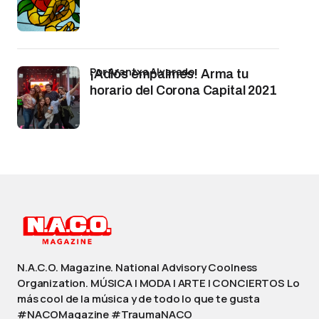
por Arantxa Alvarado
¡Adiós empalmes! Arma tu
horario del Corona Capital 2021
N.A.C.O. Magazine. National Advisory Coolness
Organization. MÚSICA | MODA | ARTE | CONCIERTOS Lo
más cool de la música y de todo lo que te gusta
#NACOMagazine #TraumaNACO