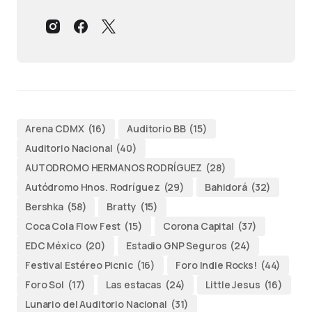
Arena CDMX
(16)
Auditorio BB
(15)
Auditorio Nacional
(40)
AUTODROMO HERMANOS RODRÍGUEZ
(28)
Autódromo Hnos. Rodríguez
(29)
Bahidorá
(32)
Bershka
(58)
Bratty
(15)
Coca Cola Flow Fest
(15)
Corona Capital
(37)
EDC México
(20)
Estadio GNP Seguros
(24)
Festival Estéreo Picnic
(16)
Foro Indie Rocks!
(44)
Foro Sol
(17)
Las estacas
(24)
Little Jesus
(16)
Lunario del Auditorio Nacional
(31)