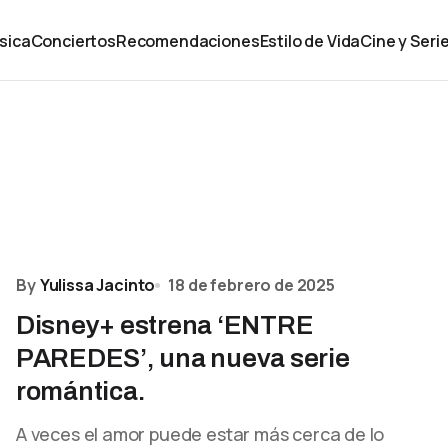
sica
Conciertos
Recomendaciones
Estilo de Vida
Cine y Seri
By
Yulissa Jacinto
18 de febrero de 2025
Disney+ estrena ‘ENTRE
PAREDES’, una nueva serie
romántica.
A veces el amor puede estar más cerca de lo