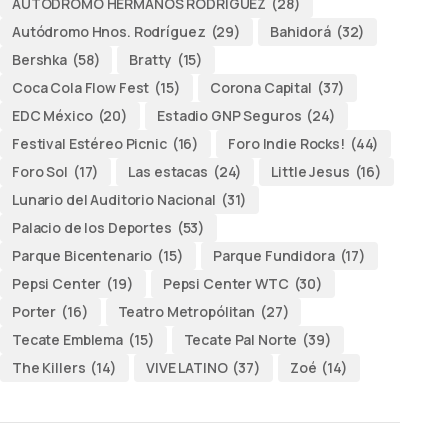
AUTODROMO HERMANOS RODRÍGUEZ
(28)
Autódromo Hnos. Rodríguez
(29)
Bahidorá
(32)
Bershka
(58)
Bratty
(15)
Coca Cola Flow Fest
(15)
Corona Capital
(37)
EDC México
(20)
Estadio GNP Seguros
(24)
Festival Estéreo Picnic
(16)
Foro Indie Rocks!
(44)
Foro Sol
(17)
Las estacas
(24)
Little Jesus
(16)
Lunario del Auditorio Nacional
(31)
Palacio de los Deportes
(53)
Parque Bicentenario
(15)
Parque Fundidora
(17)
Pepsi Center
(19)
Pepsi Center WTC
(30)
Porter
(16)
Teatro Metropólitan
(27)
Tecate Emblema
(15)
Tecate Pal Norte
(39)
The Killers
(14)
VIVE LATINO
(37)
Zoé
(14)