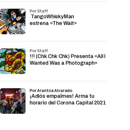
por Staff
TangoWhiskyMan
estrena «The Wait»
por Staff
!!! (Chk Chk Chk) Presenta «All I
Wanted Was a Photograph»
por Arantxa Alvarado
¡Adiós empalmes! Arma tu
horario del Corona Capital 2021