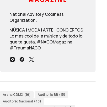
National Advisory Coolness
Organization.
MÚSICA | MODA | ARTE | CONCIERTOS
Lo más cool de la música y de todo lo
que te gusta. #NACOMagazine
#TraumaNACO
Arena CDMX
(16)
Auditorio BB
(15)
Auditorio Nacional
(40)