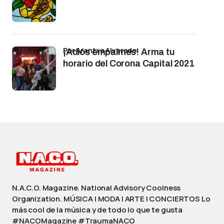
por Arantxa Alvarado
¡Adiós empalmes! Arma tu
horario del Corona Capital 2021
N.A.C.O. Magazine. National Advisory Coolness
Organization. MÚSICA | MODA | ARTE | CONCIERTOS Lo
más cool de la música y de todo lo que te gusta
#NACOMagazine #TraumaNACO