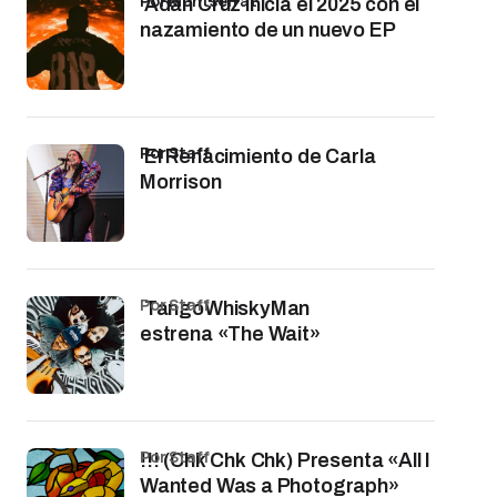
por Montserrat
Adán Cruz inicia el 2025 con el
nazamiento de un nuevo EP
por Staff
El Renacimiento de Carla
Morrison
por Staff
TangoWhiskyMan
estrena «The Wait»
por Staff
!!! (Chk Chk Chk) Presenta «All I
Wanted Was a Photograph»