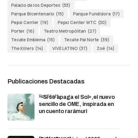
Palacio de los Deportes
(53)
Parque Bicentenario
(15)
Parque Fundidora
(17)
Pepsi Center
(19)
Pepsi Center WTC
(30)
Porter
(16)
Teatro Metropólitan
(27)
Tecate Emblema
(15)
Tecate Pal Norte
(39)
The Killers
(14)
VIVE LATINO
(37)
Zoé
(14)
Publicaciones Destacadas
por Staff
«Si se apaga el Sol»,el nuevo
sencillo de OME, inspirada en
un cuento rarámuri