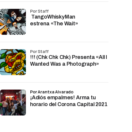
por Staff
TangoWhiskyMan
estrena «The Wait»
por Staff
!!! (Chk Chk Chk) Presenta «All I
Wanted Was a Photograph»
por Arantxa Alvarado
¡Adiós empalmes! Arma tu
horario del Corona Capital 2021