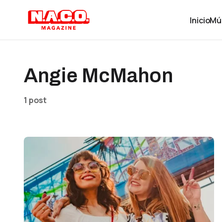
Inicio
Mú
Angie McMahon
1 post