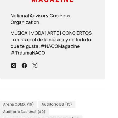
National Advisory Coolness
Organization.
MÚSICA | MODA | ARTE | CONCIERTOS
Lo más cool de la música y de todo lo
que te gusta. #NACOMagazine
#TraumaNACO
Arena CDMX
(16)
Auditorio BB
(15)
Auditorio Nacional
(40)