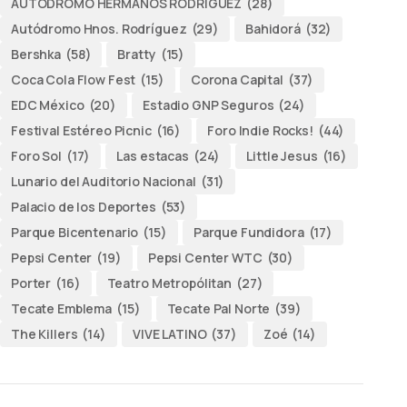
AUTODROMO HERMANOS RODRÍGUEZ
(28)
Autódromo Hnos. Rodríguez
(29)
Bahidorá
(32)
Bershka
(58)
Bratty
(15)
Coca Cola Flow Fest
(15)
Corona Capital
(37)
EDC México
(20)
Estadio GNP Seguros
(24)
Festival Estéreo Picnic
(16)
Foro Indie Rocks!
(44)
Foro Sol
(17)
Las estacas
(24)
Little Jesus
(16)
Lunario del Auditorio Nacional
(31)
Palacio de los Deportes
(53)
Parque Bicentenario
(15)
Parque Fundidora
(17)
Pepsi Center
(19)
Pepsi Center WTC
(30)
Porter
(16)
Teatro Metropólitan
(27)
Tecate Emblema
(15)
Tecate Pal Norte
(39)
The Killers
(14)
VIVE LATINO
(37)
Zoé
(14)