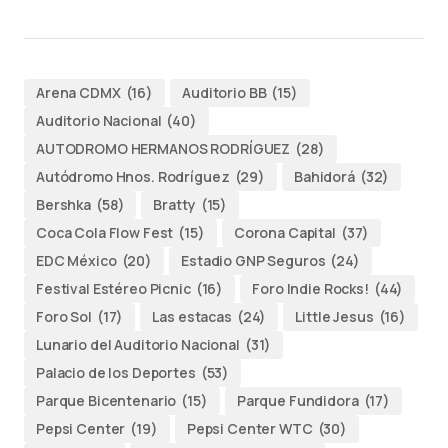
Arena CDMX
(16)
Auditorio BB
(15)
Auditorio Nacional
(40)
AUTODROMO HERMANOS RODRÍGUEZ
(28)
Autódromo Hnos. Rodríguez
(29)
Bahidorá
(32)
Bershka
(58)
Bratty
(15)
Coca Cola Flow Fest
(15)
Corona Capital
(37)
EDC México
(20)
Estadio GNP Seguros
(24)
Festival Estéreo Picnic
(16)
Foro Indie Rocks!
(44)
Foro Sol
(17)
Las estacas
(24)
Little Jesus
(16)
Lunario del Auditorio Nacional
(31)
Palacio de los Deportes
(53)
Parque Bicentenario
(15)
Parque Fundidora
(17)
Pepsi Center
(19)
Pepsi Center WTC
(30)