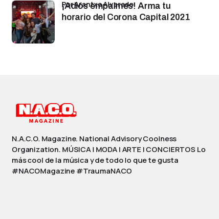
por Arantxa Alvarado
¡Adiós empalmes! Arma tu
horario del Corona Capital 2021
N.A.C.O. Magazine. National Advisory Coolness
Organization. MÚSICA | MODA | ARTE | CONCIERTOS Lo
más cool de la música y de todo lo que te gusta
#NACOMagazine #TraumaNACO