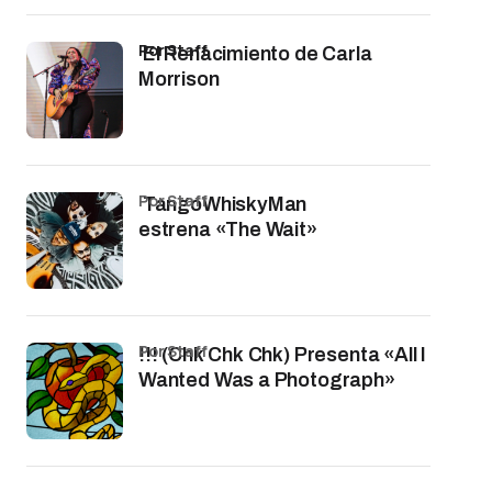
por Staff
El Renacimiento de Carla
Morrison
por Staff
TangoWhiskyMan
estrena «The Wait»
por Staff
!!! (Chk Chk Chk) Presenta «All I
Wanted Was a Photograph»