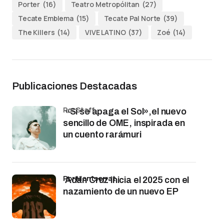
Porter
(16)
Teatro Metropólitan
(27)
Tecate Emblema
(15)
Tecate Pal Norte
(39)
The Killers
(14)
VIVE LATINO
(37)
Zoé
(14)
Publicaciones Destacadas
por Staff
«Si se apaga el Sol»,el nuevo
sencillo de OME, inspirada en
un cuento rarámuri
por Montserrat
Adán Cruz inicia el 2025 con el
nazamiento de un nuevo EP