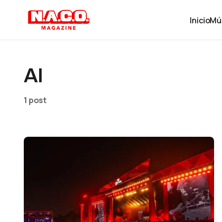
Inicio
Mú
AI
1 post