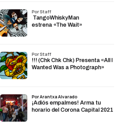
por Staff
TangoWhiskyMan
estrena «The Wait»
por Staff
!!! (Chk Chk Chk) Presenta «All I
Wanted Was a Photograph»
por Arantxa Alvarado
¡Adiós empalmes! Arma tu
horario del Corona Capital 2021