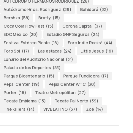
AUTODROMO HERMANOS RODRÍGUEZ
(28)
Autódromo Hnos. Rodríguez
(29)
Bahidorá
(32)
Bershka
(58)
Bratty
(15)
Coca Cola Flow Fest
(15)
Corona Capital
(37)
EDC México
(20)
Estadio GNP Seguros
(24)
Festival Estéreo Picnic
(16)
Foro Indie Rocks!
(44)
Foro Sol
(17)
Las estacas
(24)
Little Jesus
(16)
Lunario del Auditorio Nacional
(31)
Palacio de los Deportes
(53)
Parque Bicentenario
(15)
Parque Fundidora
(17)
Pepsi Center
(19)
Pepsi Center WTC
(30)
Porter
(16)
Teatro Metropólitan
(27)
Tecate Emblema
(15)
Tecate Pal Norte
(39)
The Killers
(14)
VIVE LATINO
(37)
Zoé
(14)