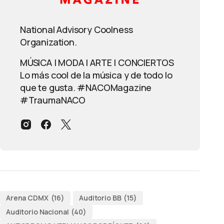
National Advisory Coolness
Organization.
MÚSICA | MODA | ARTE | CONCIERTOS
Lo más cool de la música y de todo lo
que te gusta. #NACOMagazine
#TraumaNACO
Arena CDMX
(16)
Auditorio BB
(15)
Auditorio Nacional
(40)