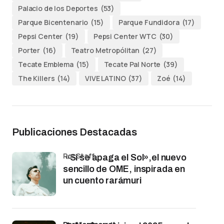
Palacio de los Deportes
(53)
Parque Bicentenario
(15)
Parque Fundidora
(17)
Pepsi Center
(19)
Pepsi Center WTC
(30)
Porter
(16)
Teatro Metropólitan
(27)
Tecate Emblema
(15)
Tecate Pal Norte
(39)
The Killers
(14)
VIVE LATINO
(37)
Zoé
(14)
Publicaciones Destacadas
por Staff
«Si se apaga el Sol»,el nuevo
sencillo de OME, inspirada en
un cuento rarámuri