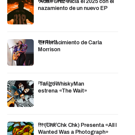
por Montserrat
Adán Cruz inicia el 2025 con el
nazamiento de un nuevo EP
por Staff
El Renacimiento de Carla
Morrison
por Staff
TangoWhiskyMan
estrena «The Wait»
por Staff
!!! (Chk Chk Chk) Presenta «All I
Wanted Was a Photograph»