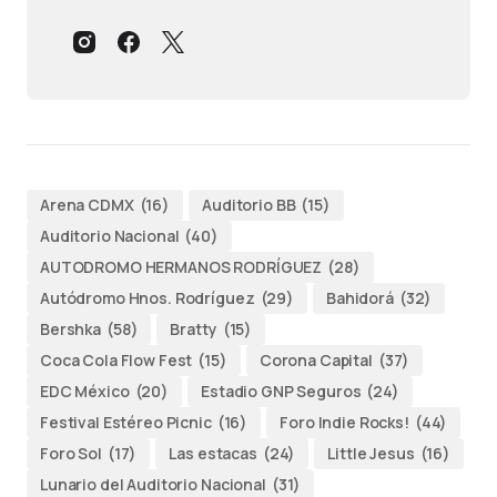
Arena CDMX
(16)
Auditorio BB
(15)
Auditorio Nacional
(40)
AUTODROMO HERMANOS RODRÍGUEZ
(28)
Autódromo Hnos. Rodríguez
(29)
Bahidorá
(32)
Bershka
(58)
Bratty
(15)
Coca Cola Flow Fest
(15)
Corona Capital
(37)
EDC México
(20)
Estadio GNP Seguros
(24)
Festival Estéreo Picnic
(16)
Foro Indie Rocks!
(44)
Foro Sol
(17)
Las estacas
(24)
Little Jesus
(16)
Lunario del Auditorio Nacional
(31)