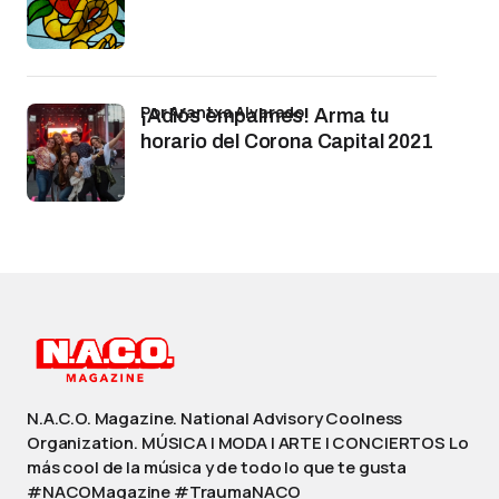
por Arantxa Alvarado
¡Adiós empalmes! Arma tu
horario del Corona Capital 2021
N.A.C.O. Magazine. National Advisory Coolness
Organization. MÚSICA | MODA | ARTE | CONCIERTOS Lo
más cool de la música y de todo lo que te gusta
#NACOMagazine #TraumaNACO