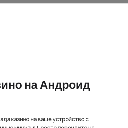
зино на Андроид
ада казино на ваше устройство с
нные минуты! Просто перейдите на