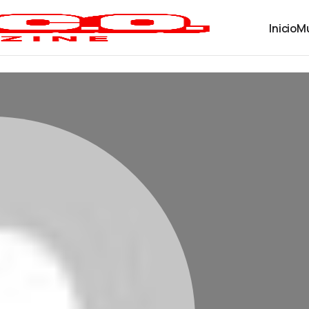
Inicio
M