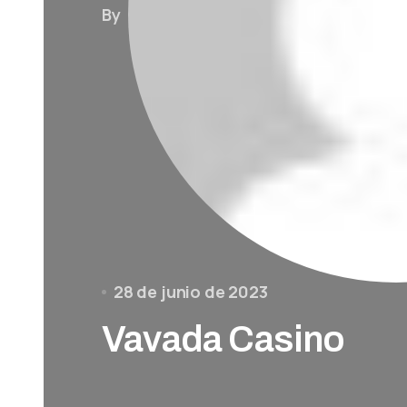
By
28 de junio de 2023
Vavada Casino