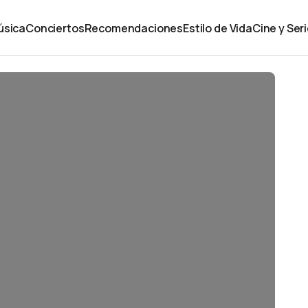
úsica
Conciertos
Recomendaciones
Estilo de Vida
Cine y Ser