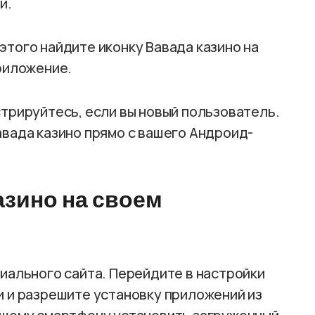
и.
того найдите иконку Вавада казино на
риложение.
трируйтесь, если вы новый пользователь.
авада казино прямо с вашего Андроид-
азино на своем
иального сайта. Перейдите в настройки
и и разрешите установку приложений из