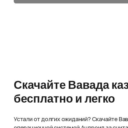
Скачайте Вавада ка
бесплатно и легко
Устали от долгих ожиданий? Скачайте Вав
операционной системой Андроид за счита