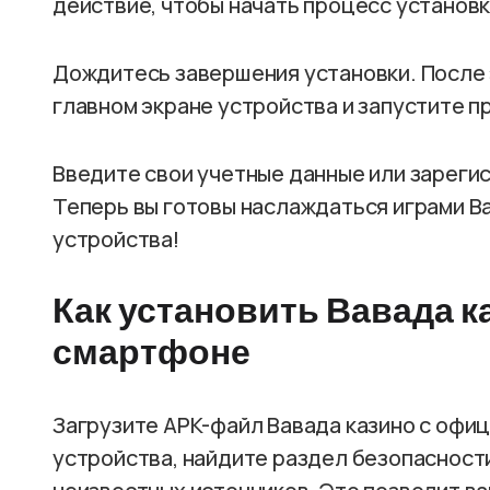
действие, чтобы начать процесс установк
Дождитесь завершения установки. После э
главном экране устройства и запустите п
Введите свои учетные данные или зарегис
Теперь вы готовы наслаждаться играми В
устройства!
Как установить Вавада к
смартфоне
Загрузите APK-файл Вавада казино с офиц
устройства, найдите раздел безопасност