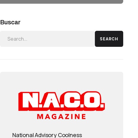
Buscar
SEARCH
National Advisory Coolness