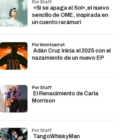
por Staff
«Si se apaga el Sol»,el nuevo
sencillo de OME, inspirada en
un cuento rarámuri
por Montserrat
Adán Cruz inicia el 2025 con el
nazamiento de un nuevo EP
por Staff
El Renacimiento de Carla
Morrison
por Staff
TangoWhiskyMan