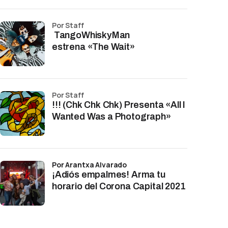
por Staff
TangoWhiskyMan
estrena «The Wait»
por Staff
!!! (Chk Chk Chk) Presenta «All I
Wanted Was a Photograph»
por Arantxa Alvarado
¡Adiós empalmes! Arma tu
horario del Corona Capital 2021