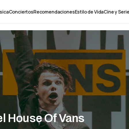
sica
Conciertos
Recomendaciones
Estilo de Vida
Cine y Seri
el House Of Vans