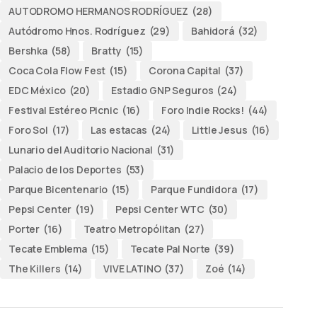
AUTODROMO HERMANOS RODRÍGUEZ
(28)
Autódromo Hnos. Rodríguez
(29)
Bahidorá
(32)
Bershka
(58)
Bratty
(15)
Coca Cola Flow Fest
(15)
Corona Capital
(37)
EDC México
(20)
Estadio GNP Seguros
(24)
Festival Estéreo Picnic
(16)
Foro Indie Rocks!
(44)
Foro Sol
(17)
Las estacas
(24)
Little Jesus
(16)
Lunario del Auditorio Nacional
(31)
Palacio de los Deportes
(53)
Parque Bicentenario
(15)
Parque Fundidora
(17)
Pepsi Center
(19)
Pepsi Center WTC
(30)
Porter
(16)
Teatro Metropólitan
(27)
Tecate Emblema
(15)
Tecate Pal Norte
(39)
The Killers
(14)
VIVE LATINO
(37)
Zoé
(14)