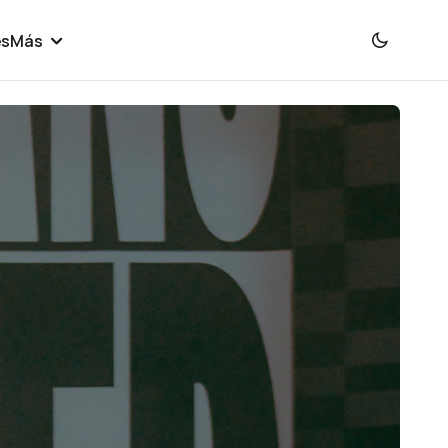
es
Más