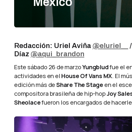
México
Redacción: Uriel Aviña
@eluriel__
/
Díaz
@aqui_brandon
Este sábado 26 de marzo
Yungblud
fue el e
actividades en el
House Of Vans MX
. El mú
edición más de
Share The Stage
en el esce
compositora brasileña de hip-hop
Joy Sale
Sheolace
fueron los encargados de hacerl