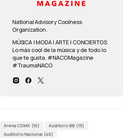
National Advisory Coolness
Organization.
MÚSICA | MODA | ARTE | CONCIERTOS
Lo más cool de la música y de todo lo
que te gusta. #NACOMagazine
#TraumaNACO
Arena CDMX
(16)
Auditorio BB
(15)
Auditorio Nacional
(40)