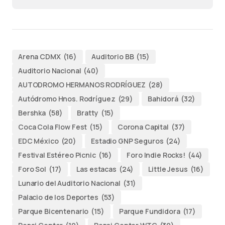
Arena CDMX
(16)
Auditorio BB
(15)
Auditorio Nacional
(40)
AUTODROMO HERMANOS RODRÍGUEZ
(28)
Autódromo Hnos. Rodríguez
(29)
Bahidorá
(32)
Bershka
(58)
Bratty
(15)
Coca Cola Flow Fest
(15)
Corona Capital
(37)
EDC México
(20)
Estadio GNP Seguros
(24)
Festival Estéreo Picnic
(16)
Foro Indie Rocks!
(44)
Foro Sol
(17)
Las estacas
(24)
Little Jesus
(16)
Lunario del Auditorio Nacional
(31)
Palacio de los Deportes
(53)
Parque Bicentenario
(15)
Parque Fundidora
(17)