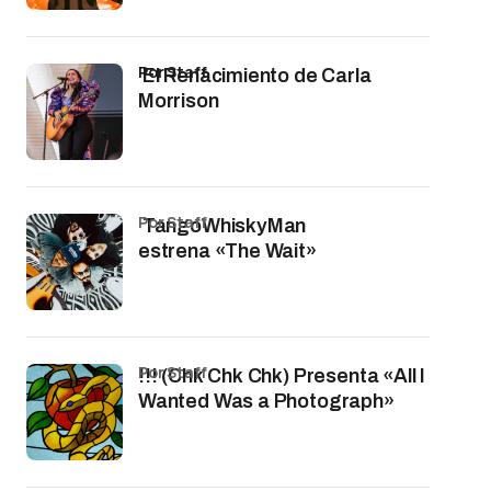
por Staff
El Renacimiento de Carla
Morrison
por Staff
TangoWhiskyMan
estrena «The Wait»
por Staff
!!! (Chk Chk Chk) Presenta «All I
Wanted Was a Photograph»