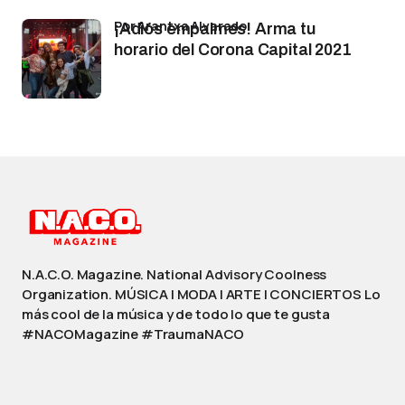
por Arantxa Alvarado
¡Adiós empalmes! Arma tu
horario del Corona Capital 2021
N.A.C.O. Magazine. National Advisory Coolness
Organization. MÚSICA | MODA | ARTE | CONCIERTOS Lo
más cool de la música y de todo lo que te gusta
#NACOMagazine #TraumaNACO