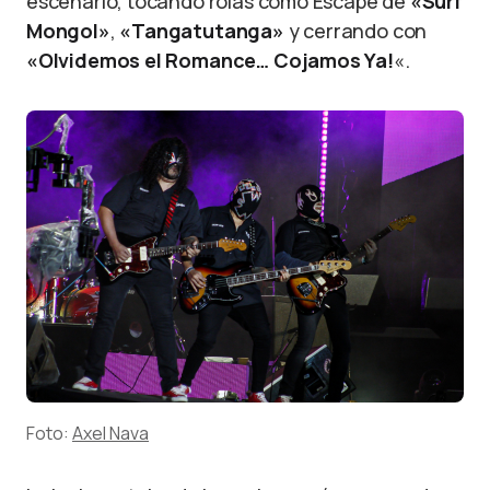
escenario, tocando rolas cómo Escape de
«Surf
Mongol»
,
«Tangatutanga»
y cerrando con
«Olvidemos el Romance… Cojamos Ya!
«.
Foto:
Axel Nava