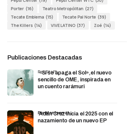
Pepsi Center
(19)
Pepsi Center WTC
(30)
Porter
(16)
Teatro Metropólitan
(27)
Tecate Emblema
(15)
Tecate Pal Norte
(39)
The Killers
(14)
VIVE LATINO
(37)
Zoé
(14)
Publicaciones Destacadas
por Staff
«Si se apaga el Sol»,el nuevo
sencillo de OME, inspirada en
un cuento rarámuri
por Montserrat
Adán Cruz inicia el 2025 con el
nazamiento de un nuevo EP