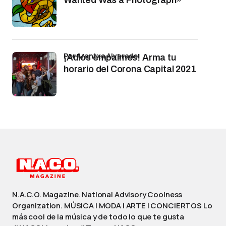
por Arantxa Alvarado
¡Adiós empalmes! Arma tu
horario del Corona Capital 2021
N.A.C.O. Magazine. National Advisory Coolness
Organization. MÚSICA | MODA | ARTE | CONCIERTOS Lo
más cool de la música y de todo lo que te gusta