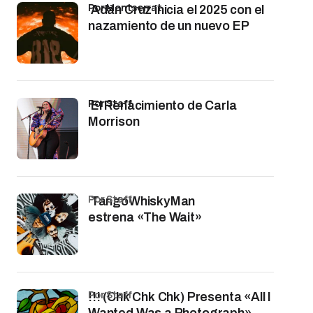
por Montserrat
Adán Cruz inicia el 2025 con el
nazamiento de un nuevo EP
por Staff
El Renacimiento de Carla
Morrison
por Staff
TangoWhiskyMan
estrena «The Wait»
por Staff
!!! (Chk Chk Chk) Presenta «All I
Wanted Was a Photograph»