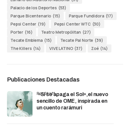
Palacio de los Deportes
(53)
Parque Bicentenario
(15)
Parque Fundidora
(17)
Pepsi Center
(19)
Pepsi Center WTC
(30)
Porter
(16)
Teatro Metropólitan
(27)
Tecate Emblema
(15)
Tecate Pal Norte
(39)
The Killers
(14)
VIVE LATINO
(37)
Zoé
(14)
Publicaciones Destacadas
por Staff
«Si se apaga el Sol»,el nuevo
sencillo de OME, inspirada en
un cuento rarámuri