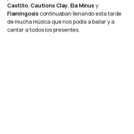
Castillo
,
Cautions Clay
,
Ela Minus
y
Flamingosis
continuaban llenando esta tarde
de mucha música que nos podía a bailar y a
cantar a todos los presentes.
Alaina Castillo. Foto: Brandon Díaz