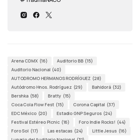
Arena CDMX
(16)
Auditorio BB
(15)
Auditorio Nacional
(40)
AUTODROMO HERMANOS RODRÍGUEZ
(28)
Autódromo Hnos. Rodríguez
(29)
Bahidorá
(32)
Bershka
(58)
Bratty
(15)
Coca Cola Flow Fest
(15)
Corona Capital
(37)
EDC México
(20)
Estadio GNP Seguros
(24)
Festival Estéreo Picnic
(16)
Foro Indie Rocks!
(44)
Foro Sol
(17)
Las estacas
(24)
Little Jesus
(16)
Lunario del Auditorio Nacional
(31)