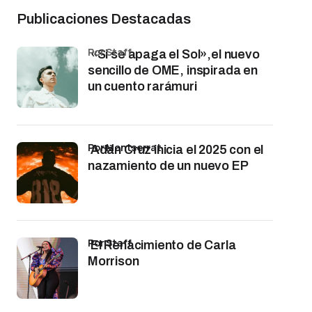
Publicaciones Destacadas
por Staff
«Si se apaga el Sol»,el nuevo
sencillo de OME, inspirada en
un cuento rarámuri
por Montserrat
Adán Cruz inicia el 2025 con el
nazamiento de un nuevo EP
por Staff
El Renacimiento de Carla
Morrison