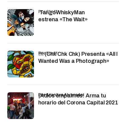
por Staff
TangoWhiskyMan
estrena «The Wait»
por Staff
!!! (Chk Chk Chk) Presenta «All I
Wanted Was a Photograph»
por Arantxa Alvarado
¡Adiós empalmes! Arma tu
horario del Corona Capital 2021