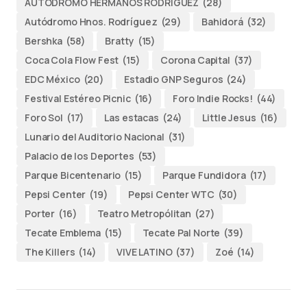
AUTODROMO HERMANOS RODRÍGUEZ
(28)
Autódromo Hnos. Rodríguez
(29)
Bahidorá
(32)
Bershka
(58)
Bratty
(15)
Coca Cola Flow Fest
(15)
Corona Capital
(37)
EDC México
(20)
Estadio GNP Seguros
(24)
Festival Estéreo Picnic
(16)
Foro Indie Rocks!
(44)
Foro Sol
(17)
Las estacas
(24)
Little Jesus
(16)
Lunario del Auditorio Nacional
(31)
Palacio de los Deportes
(53)
Parque Bicentenario
(15)
Parque Fundidora
(17)
Pepsi Center
(19)
Pepsi Center WTC
(30)
Porter
(16)
Teatro Metropólitan
(27)
Tecate Emblema
(15)
Tecate Pal Norte
(39)
The Killers
(14)
VIVE LATINO
(37)
Zoé
(14)