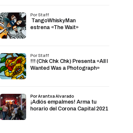
por Staff
TangoWhiskyMan
estrena «The Wait»
por Staff
!!! (Chk Chk Chk) Presenta «All I
Wanted Was a Photograph»
por Arantxa Alvarado
¡Adiós empalmes! Arma tu
horario del Corona Capital 2021