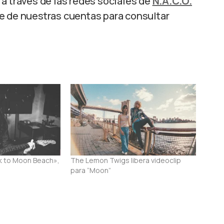
a través de las redes sociales de
N.A.C.O.
te de nuestras cuentas para consultar
ck to Moon Beach»,
The Lemon Twigs libera videoclip
para “Moon”