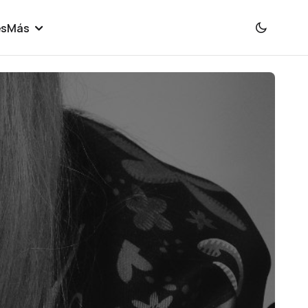
es
Más