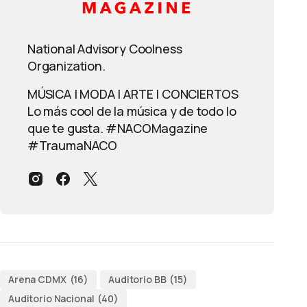
National Advisory Coolness
Organization.
MÚSICA | MODA | ARTE | CONCIERTOS
Lo más cool de la música y de todo lo
que te gusta. #NACOMagazine
#TraumaNACO
Arena CDMX
(16)
Auditorio BB
(15)
Auditorio Nacional
(40)