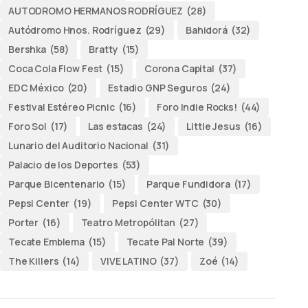
AUTODROMO HERMANOS RODRÍGUEZ
(28)
Autódromo Hnos. Rodríguez
(29)
Bahidorá
(32)
Bershka
(58)
Bratty
(15)
Coca Cola Flow Fest
(15)
Corona Capital
(37)
EDC México
(20)
Estadio GNP Seguros
(24)
Festival Estéreo Picnic
(16)
Foro Indie Rocks!
(44)
Foro Sol
(17)
Las estacas
(24)
Little Jesus
(16)
Lunario del Auditorio Nacional
(31)
Palacio de los Deportes
(53)
Parque Bicentenario
(15)
Parque Fundidora
(17)
Pepsi Center
(19)
Pepsi Center WTC
(30)
Porter
(16)
Teatro Metropólitan
(27)
Tecate Emblema
(15)
Tecate Pal Norte
(39)
The Killers
(14)
VIVE LATINO
(37)
Zoé
(14)