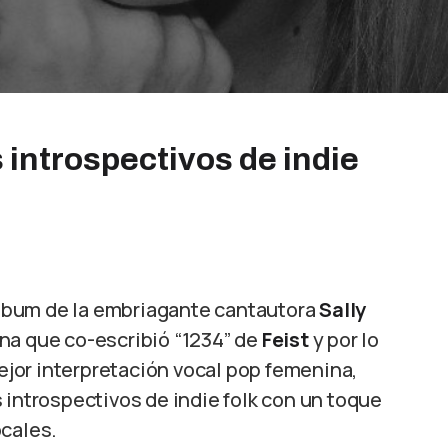
 introspectivos de indie
lbum de la embriagante cantautora
Sally
ana que co-escribió “1234” de
Feist
y por lo
jor interpretación vocal pop femenina,
ks introspectivos de indie folk con un toque
ocales.