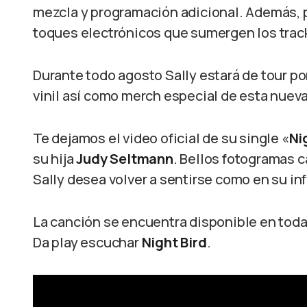
mezcla y programación adicional. Además, p
toques electrónicos que sumergen los track
Durante todo agosto Sally estará de tour po
vinil así como merch especial de esta nueva
Te dejamos el video oficial de su single «
Ni
su hija
Judy Seltmann
. Bellos fotogramas c
Sally desea volver a sentirse como en su in
La canción se encuentra disponible en toda
Da play escuchar
Night Bird
.