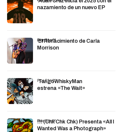
Adán Cruz inicia el 2025 con el
nazamiento de un nuevo EP
por Staff
El Renacimiento de Carla
Morrison
por Staff
TangoWhiskyMan
estrena «The Wait»
por Staff
!!! (Chk Chk Chk) Presenta «All I
Wanted Was a Photograph»