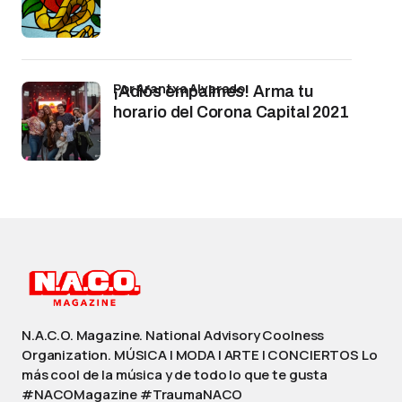
por Arantxa Alvarado
¡Adiós empalmes! Arma tu
horario del Corona Capital 2021
N.A.C.O. Magazine. National Advisory Coolness
Organization. MÚSICA | MODA | ARTE | CONCIERTOS Lo
más cool de la música y de todo lo que te gusta
#NACOMagazine #TraumaNACO