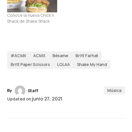
Conoce la nueva Chick’n
Shack de Shake Shack
#ACMX
ACMX
Bésame
Britt Farhat
Britt Paper Scissors
LOLAA
Shake My Hand
By
Música
Staff
junio 27, 2021
Updated on