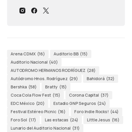
Arena CDMX
(16)
Auditorio BB
(15)
Auditorio Nacional
(40)
AUTODROMO HERMANOS RODRÍGUEZ
(28)
Autódromo Hnos. Rodríguez
(29)
Bahidorá
(32)
Bershka
(58)
Bratty
(15)
Coca Cola Flow Fest
(15)
Corona Capital
(37)
EDC México
(20)
Estadio GNP Seguros
(24)
Festival Estéreo Picnic
(16)
Foro Indie Rocks!
(44)
Foro Sol
(17)
Las estacas
(24)
Little Jesus
(16)
Lunario del Auditorio Nacional
(31)