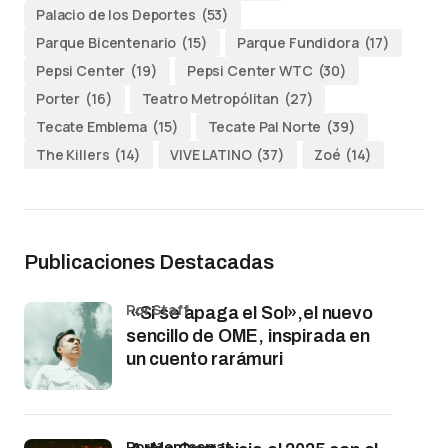
Palacio de los Deportes
(53)
Parque Bicentenario
(15)
Parque Fundidora
(17)
Pepsi Center
(19)
Pepsi Center WTC
(30)
Porter
(16)
Teatro Metropólitan
(27)
Tecate Emblema
(15)
Tecate Pal Norte
(39)
The Killers
(14)
VIVE LATINO
(37)
Zoé
(14)
Publicaciones Destacadas
por Staff
«Si se apaga el Sol»,el nuevo
sencillo de OME, inspirada en
un cuento rarámuri
por Montserrat