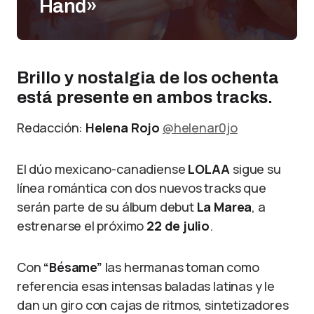
Hand»
Brillo y nostalgia de los ochenta
está presente en ambos tracks
.
Redacción:
Helena Rojo
@helenar0jo
El dúo mexicano-canadiense
LOLAA
sigue su
línea romántica con dos nuevos tracks que
serán parte de su álbum debut
La Marea
, a
estrenarse el próximo
22 de julio
.
Con
“Bésame”
las hermanas toman como
referencia esas intensas baladas latinas y le
dan un giro con cajas de ritmos, sintetizadores