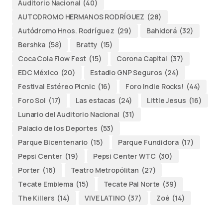
Auditorio Nacional
(40)
AUTODROMO HERMANOS RODRÍGUEZ
(28)
Autódromo Hnos. Rodríguez
(29)
Bahidorá
(32)
Bershka
(58)
Bratty
(15)
Coca Cola Flow Fest
(15)
Corona Capital
(37)
EDC México
(20)
Estadio GNP Seguros
(24)
Festival Estéreo Picnic
(16)
Foro Indie Rocks!
(44)
Foro Sol
(17)
Las estacas
(24)
Little Jesus
(16)
Lunario del Auditorio Nacional
(31)
Palacio de los Deportes
(53)
Parque Bicentenario
(15)
Parque Fundidora
(17)
Pepsi Center
(19)
Pepsi Center WTC
(30)
Porter
(16)
Teatro Metropólitan
(27)
Tecate Emblema
(15)
Tecate Pal Norte
(39)
The Killers
(14)
VIVE LATINO
(37)
Zoé
(14)