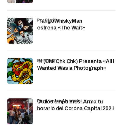
por Staff
TangoWhiskyMan
estrena «The Wait»
por Staff
!!! (Chk Chk Chk) Presenta «All I
Wanted Was a Photograph»
por Arantxa Alvarado
¡Adiós empalmes! Arma tu
horario del Corona Capital 2021