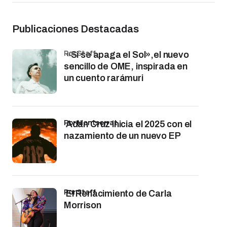
Publicaciones Destacadas
por Staff
«Si se apaga el Sol»,el nuevo
sencillo de OME, inspirada en
un cuento rarámuri
por Montserrat
Adán Cruz inicia el 2025 con el
nazamiento de un nuevo EP
por Staff
El Renacimiento de Carla
Morrison