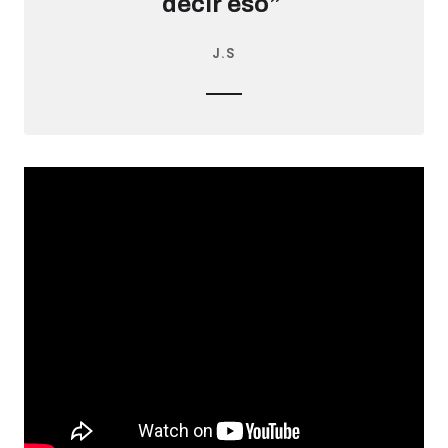
decir eso”
J.S