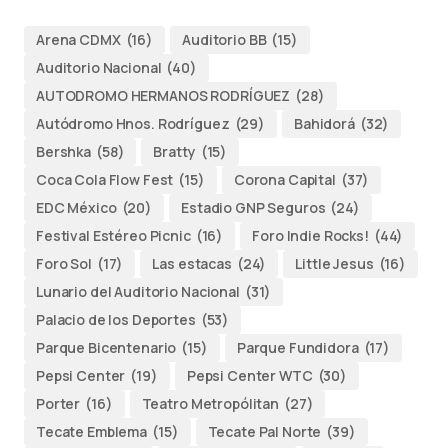
Arena CDMX
(16)
Auditorio BB
(15)
Auditorio Nacional
(40)
AUTODROMO HERMANOS RODRÍGUEZ
(28)
Autódromo Hnos. Rodríguez
(29)
Bahidorá
(32)
Bershka
(58)
Bratty
(15)
Coca Cola Flow Fest
(15)
Corona Capital
(37)
EDC México
(20)
Estadio GNP Seguros
(24)
Festival Estéreo Picnic
(16)
Foro Indie Rocks!
(44)
Foro Sol
(17)
Las estacas
(24)
Little Jesus
(16)
Lunario del Auditorio Nacional
(31)
Palacio de los Deportes
(53)
Parque Bicentenario
(15)
Parque Fundidora
(17)
Pepsi Center
(19)
Pepsi Center WTC
(30)
Porter
(16)
Teatro Metropólitan
(27)
Tecate Emblema
(15)
Tecate Pal Norte
(39)