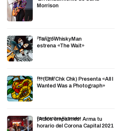
Morrison
por Staff
TangoWhiskyMan
estrena «The Wait»
por Staff
!!! (Chk Chk Chk) Presenta «All I
Wanted Was a Photograph»
por Arantxa Alvarado
¡Adiós empalmes! Arma tu
horario del Corona Capital 2021