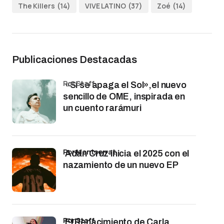
The Killers
(14)
VIVE LATINO
(37)
Zoé
(14)
Publicaciones Destacadas
por Staff
«Si se apaga el Sol»,el nuevo
sencillo de OME, inspirada en
un cuento rarámuri
por Montserrat
Adán Cruz inicia el 2025 con el
nazamiento de un nuevo EP
por Staff
El Renacimiento de Carla