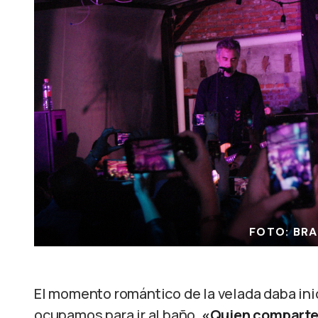
FOTO: BRA
El momento romántico de la velada daba ini
ocupamos para ir al baño,
«Quien comparte 