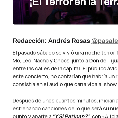
¡El Terror en la Te
Redacción: Andrés Rosas
@pasale
El pasado sábado se vivió una noche terrorí
Mo, Leo, Nacho y Chocs, junto a
Don
de Tiju
entre las calles de la capital. El público ávi
este concierto, no contarían que habría un r
consistía en el audio que daría vida al show.
Después de unos cuantos minutos, iniciaría
estrenando canciones de lo que será su nue
punto y aparte a “
Y Si Patinan?”
, con «Alici