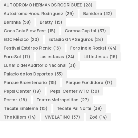
AUTODROMO HERMANOS RODRÍGUEZ
(28)
Autódromo Hnos. Rodríguez
(29)
Bahidorá
(32)
Bershka
(58)
Bratty
(15)
Coca Cola Flow Fest
(15)
Corona Capital
(37)
EDC México
(20)
Estadio GNP Seguros
(24)
Festival Estéreo Picnic
(16)
Foro Indie Rocks!
(44)
Foro Sol
(17)
Las estacas
(24)
Little Jesus
(16)
Lunario del Auditorio Nacional
(31)
Palacio de los Deportes
(53)
Parque Bicentenario
(15)
Parque Fundidora
(17)
Pepsi Center
(19)
Pepsi Center WTC
(30)
Porter
(16)
Teatro Metropólitan
(27)
Tecate Emblema
(15)
Tecate Pal Norte
(39)
The Killers
(14)
VIVE LATINO
(37)
Zoé
(14)