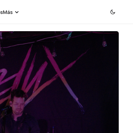
es
Más