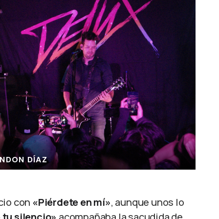
NDON DÍAZ
cio con
«Piérdete en mí»
, aunque unos lo
tu silencio»
acompañaba la sacudida de