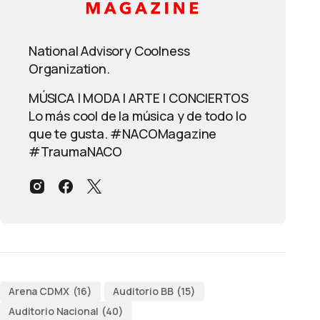
National Advisory Coolness
Organization.
MÚSICA | MODA | ARTE | CONCIERTOS
Lo más cool de la música y de todo lo
que te gusta. #NACOMagazine
#TraumaNACO
Arena CDMX
(16)
Auditorio BB
(15)
Auditorio Nacional
(40)