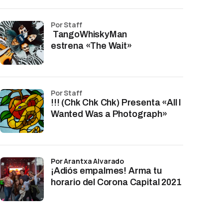
por Staff
TangoWhiskyMan
estrena «The Wait»
por Staff
!!! (Chk Chk Chk) Presenta «All I
Wanted Was a Photograph»
por Arantxa Alvarado
¡Adiós empalmes! Arma tu
horario del Corona Capital 2021