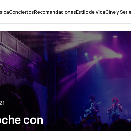
sica
Conciertos
Recomendaciones
Estilo de Vida
Cine y Seri
21
noche con