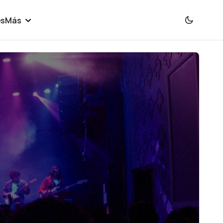
es
Más