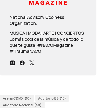
National Advisory Coolness
Organization.
MÚSICA | MODA | ARTE | CONCIERTOS
Lo más cool de la música y de todo lo
que te gusta. #NACOMagazine
#TraumaNACO
Arena CDMX
(16)
Auditorio BB
(15)
Auditorio Nacional
(40)