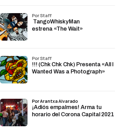
por Staff
TangoWhiskyMan
estrena «The Wait»
por Staff
!!! (Chk Chk Chk) Presenta «All I
Wanted Was a Photograph»
por Arantxa Alvarado
¡Adiós empalmes! Arma tu
horario del Corona Capital 2021