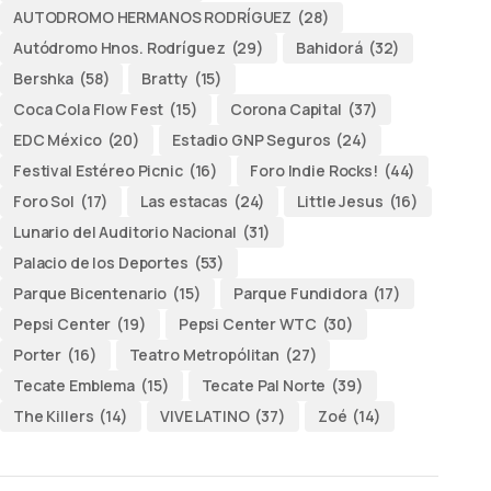
AUTODROMO HERMANOS RODRÍGUEZ
(28)
Autódromo Hnos. Rodríguez
(29)
Bahidorá
(32)
Bershka
(58)
Bratty
(15)
Coca Cola Flow Fest
(15)
Corona Capital
(37)
EDC México
(20)
Estadio GNP Seguros
(24)
Festival Estéreo Picnic
(16)
Foro Indie Rocks!
(44)
Foro Sol
(17)
Las estacas
(24)
Little Jesus
(16)
Lunario del Auditorio Nacional
(31)
Palacio de los Deportes
(53)
Parque Bicentenario
(15)
Parque Fundidora
(17)
Pepsi Center
(19)
Pepsi Center WTC
(30)
Porter
(16)
Teatro Metropólitan
(27)
Tecate Emblema
(15)
Tecate Pal Norte
(39)
The Killers
(14)
VIVE LATINO
(37)
Zoé
(14)