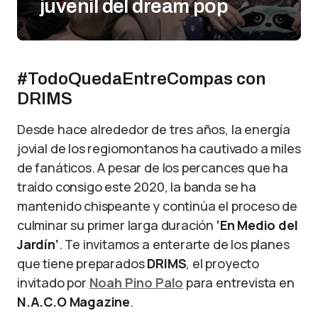
juvenil del dream pop
#TodoQuedaEntreCompas con
DRIMS
Desde hace alrededor de tres años, la energía
jovial de los regiomontanos ha cautivado a miles
de fanáticos. A pesar de los percances que ha
traído consigo este 2020, la banda se ha
mantenido chispeante y continúa el proceso de
culminar su primer larga duración
‘En Medio del
Jardín’
. Te invitamos a enterarte de los planes
que tiene preparados
DRIMS
, el proyecto
invitado por
Noah Pino Palo
para entrevista en
N.A.C.O Magazine
.