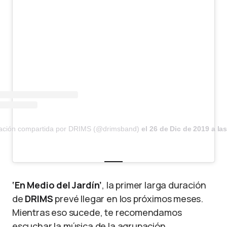
cación compartida por DRIMS (@drimsband)
el
26 de Dic de 2019 a la
‘En Medio del Jardín’
, la primer larga duración
de
DRIMS
prevé llegar en los próximos meses.
Mientras eso sucede, te recomendamos
escuchar la música de la agrupación.