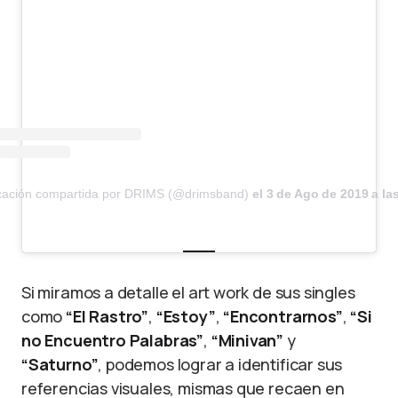
cación compartida por DRIMS (@drimsband)
el
3 de Ago de 2019 a la
Si miramos a detalle el art work de sus singles
como
“El Rastro”
,
“Estoy”
,
“Encontrarnos”
,
“Si
no Encuentro Palabras”
,
“Minivan”
y
“Saturno”
, podemos lograr a identificar sus
referencias visuales, mismas que recaen en