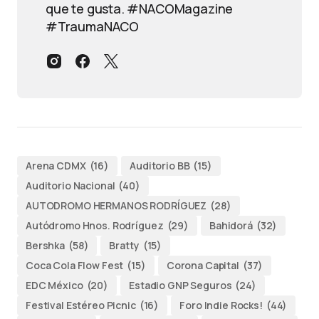
que te gusta. #NACOMagazine
#TraumaNACO
Arena CDMX
(16)
Auditorio BB
(15)
Auditorio Nacional
(40)
AUTODROMO HERMANOS RODRÍGUEZ
(28)
Autódromo Hnos. Rodríguez
(29)
Bahidorá
(32)
Bershka
(58)
Bratty
(15)
Coca Cola Flow Fest
(15)
Corona Capital
(37)
EDC México
(20)
Estadio GNP Seguros
(24)
Festival Estéreo Picnic
(16)
Foro Indie Rocks!
(44)