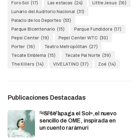
Foro Sol
(17)
Las estacas
(24)
Little Jesus
(16)
Lunario del Auditorio Nacional
(31)
Palacio de los Deportes
(53)
Parque Bicentenario
(15)
Parque Fundidora
(17)
Pepsi Center
(19)
Pepsi Center WTC
(30)
Porter
(16)
Teatro Metropólitan
(27)
Tecate Emblema
(15)
Tecate Pal Norte
(39)
The Killers
(14)
VIVE LATINO
(37)
Zoé
(14)
Publicaciones Destacadas
por Staff
«Si se apaga el Sol»,el nuevo
sencillo de OME, inspirada en
un cuento rarámuri