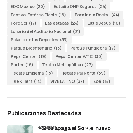
EDC México
(20)
Estadio GNP Seguros
(24)
Festival Estéreo Picnic
(16)
Foro Indie Rocks!
(44)
Foro Sol
(17)
Las estacas
(24)
Little Jesus
(16)
Lunario del Auditorio Nacional
(31)
Palacio de los Deportes
(53)
Parque Bicentenario
(15)
Parque Fundidora
(17)
Pepsi Center
(19)
Pepsi Center WTC
(30)
Porter
(16)
Teatro Metropólitan
(27)
Tecate Emblema
(15)
Tecate Pal Norte
(39)
The Killers
(14)
VIVE LATINO
(37)
Zoé
(14)
Publicaciones Destacadas
por Staff
«Si se apaga el Sol»,el nuevo