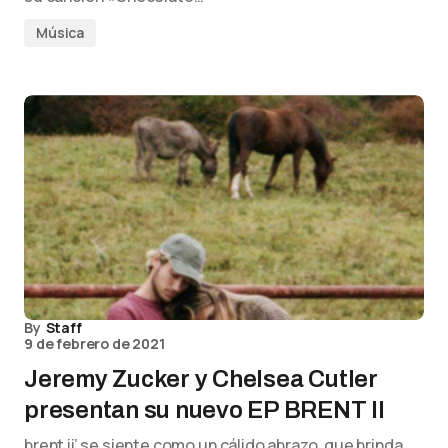
Música
By
Staff
9 de febrero de 2021
Jeremy Zucker y Chelsea Cutler
presentan su nuevo EP BRENT II
brent ii’ se siente como un cálido abrazo, que brinda