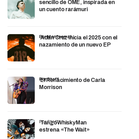
sencillo de OME, inspirada en
un cuento rarámuri
por Montserrat
Adán Cruz inicia el 2025 con el
nazamiento de un nuevo EP
por Staff
El Renacimiento de Carla
Morrison
por Staff
TangoWhiskyMan
estrena «The Wait»