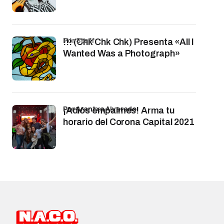
por Staff
!!! (Chk Chk Chk) Presenta «All I
Wanted Was a Photograph»
por Arantxa Alvarado
¡Adiós empalmes! Arma tu
horario del Corona Capital 2021