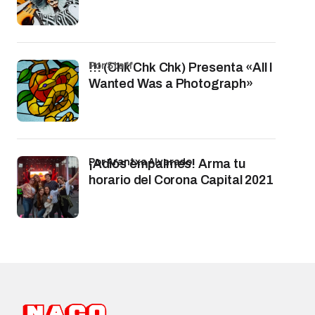
por Staff
!!! (Chk Chk Chk) Presenta «All I
Wanted Was a Photograph»
por Arantxa Alvarado
¡Adiós empalmes! Arma tu
horario del Corona Capital 2021