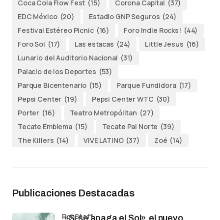
Coca Cola Flow Fest
(15)
Corona Capital
(37)
EDC México
(20)
Estadio GNP Seguros
(24)
Festival Estéreo Picnic
(16)
Foro Indie Rocks!
(44)
Foro Sol
(17)
Las estacas
(24)
Little Jesus
(16)
Lunario del Auditorio Nacional
(31)
Palacio de los Deportes
(53)
Parque Bicentenario
(15)
Parque Fundidora
(17)
Pepsi Center
(19)
Pepsi Center WTC
(30)
Porter
(16)
Teatro Metropólitan
(27)
Tecate Emblema
(15)
Tecate Pal Norte
(39)
The Killers
(14)
VIVE LATINO
(37)
Zoé
(14)
Publicaciones Destacadas
por Staff
«Si se apaga el Sol»,el nuevo