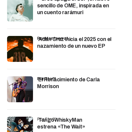
sencillo de OME, inspirada en
un cuento rarámuri
por Montserrat
Adán Cruz inicia el 2025 con el
nazamiento de un nuevo EP
por Staff
El Renacimiento de Carla
Morrison
por Staff
TangoWhiskyMan
estrena «The Wait»