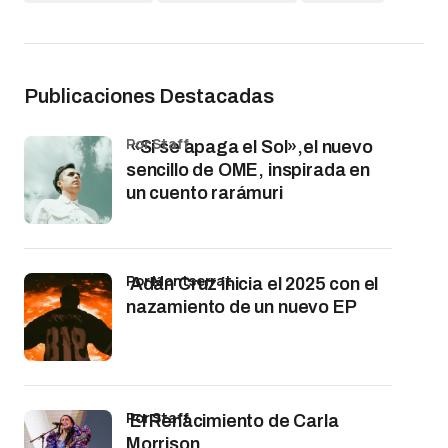
Publicaciones Destacadas
por Staff
«Si se apaga el Sol»,el nuevo
sencillo de OME, inspirada en
un cuento rarámuri
por Montserrat
Adán Cruz inicia el 2025 con el
nazamiento de un nuevo EP
por Staff
El Renacimiento de Carla
Morrison