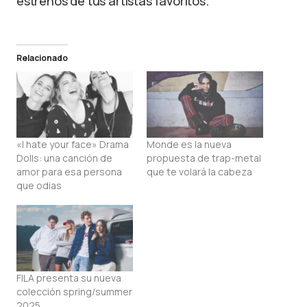
estrenos de tus artistas favoritos.
Relacionado
«I hate your face» Drama
Monde es la nueva
Dolls: una canción de
propuesta de trap-metal
amor para esa persona
que te volará la cabeza
que odias
FILA presenta su nueva
colección spring/summer
2025