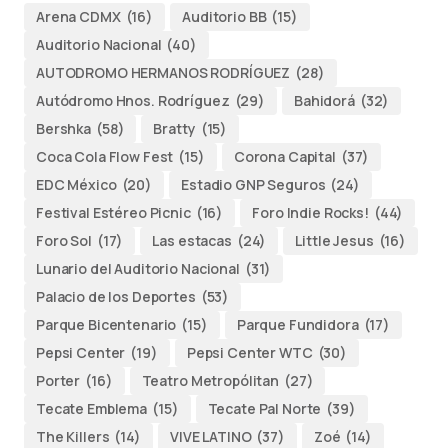
Arena CDMX
(16)
Auditorio BB
(15)
Auditorio Nacional
(40)
AUTODROMO HERMANOS RODRÍGUEZ
(28)
Autódromo Hnos. Rodríguez
(29)
Bahidorá
(32)
Bershka
(58)
Bratty
(15)
Coca Cola Flow Fest
(15)
Corona Capital
(37)
EDC México
(20)
Estadio GNP Seguros
(24)
Festival Estéreo Picnic
(16)
Foro Indie Rocks!
(44)
Foro Sol
(17)
Las estacas
(24)
Little Jesus
(16)
Lunario del Auditorio Nacional
(31)
Palacio de los Deportes
(53)
Parque Bicentenario
(15)
Parque Fundidora
(17)
Pepsi Center
(19)
Pepsi Center WTC
(30)
Porter
(16)
Teatro Metropólitan
(27)
Tecate Emblema
(15)
Tecate Pal Norte
(39)
The Killers
(14)
VIVE LATINO
(37)
Zoé
(14)