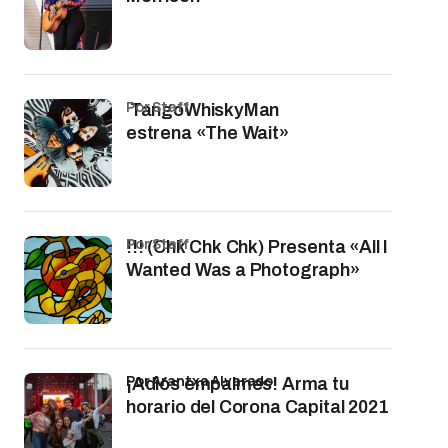
por Staff
TangoWhiskyMan
estrena «The Wait»
por Staff
!!! (Chk Chk Chk) Presenta «All I
Wanted Was a Photograph»
por Arantxa Alvarado
¡Adiós empalmes! Arma tu
horario del Corona Capital 2021