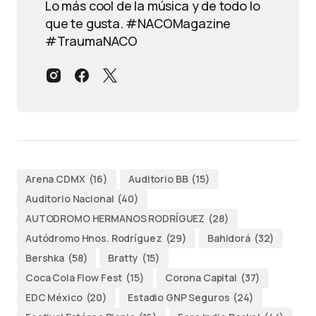
Lo más cool de la música y de todo lo
que te gusta. #NACOMagazine
#TraumaNACO
Arena CDMX
(16)
Auditorio BB
(15)
Auditorio Nacional
(40)
AUTODROMO HERMANOS RODRÍGUEZ
(28)
Autódromo Hnos. Rodríguez
(29)
Bahidorá
(32)
Bershka
(58)
Bratty
(15)
Coca Cola Flow Fest
(15)
Corona Capital
(37)
EDC México
(20)
Estadio GNP Seguros
(24)