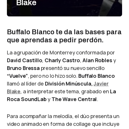
Blake
Buffalo Blanco te da las bases para
que aprendas a pedir perdón.
La agrupación de Monterrey conformada por
David Castillo
,
Charly Castro
,
Alan Robles
y
Bruno Bressa
presentó su nuevo sencillo
“Vuelve”
, pero no lo hizo solo.
Buffalo Blanco
llamó al líder de
División Minúscula,
Javier
Blake
, a interpretar este tema, grabado en
La
Roca SoundLab
y
The
Wave Central
.
Para acompañar la melodía, el dúo presenta un
video animado en forma de collage que incluye