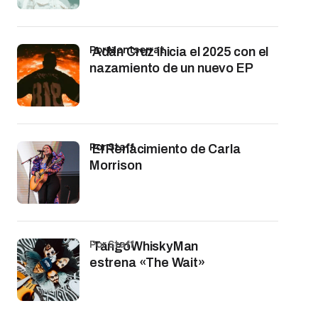
por Montserrat
Adán Cruz inicia el 2025 con el
nazamiento de un nuevo EP
por Staff
El Renacimiento de Carla
Morrison
por Staff
TangoWhiskyMan
estrena «The Wait»