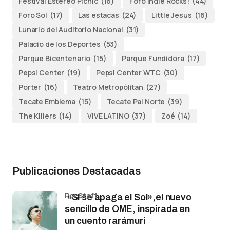
Festival Estéreo Picnic
(16)
Foro Indie Rocks!
(44)
Foro Sol
(17)
Las estacas
(24)
Little Jesus
(16)
Lunario del Auditorio Nacional
(31)
Palacio de los Deportes
(53)
Parque Bicentenario
(15)
Parque Fundidora
(17)
Pepsi Center
(19)
Pepsi Center WTC
(30)
Porter
(16)
Teatro Metropólitan
(27)
Tecate Emblema
(15)
Tecate Pal Norte
(39)
The Killers
(14)
VIVE LATINO
(37)
Zoé
(14)
Publicaciones Destacadas
por Staff
«Si se apaga el Sol»,el nuevo
sencillo de OME, inspirada en
un cuento rarámuri