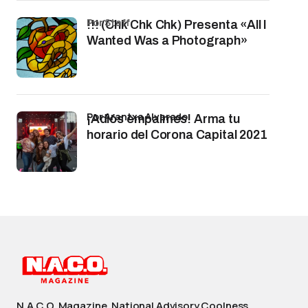
por Staff
!!! (Chk Chk Chk) Presenta «All I
Wanted Was a Photograph»
por Arantxa Alvarado
¡Adiós empalmes! Arma tu
horario del Corona Capital 2021
N.A.C.O. Magazine. National Advisory Coolness