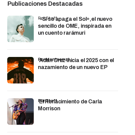
Publicaciones Destacadas
por Staff
«Si se apaga el Sol»,el nuevo
sencillo de OME, inspirada en
un cuento rarámuri
por Montserrat
Adán Cruz inicia el 2025 con el
nazamiento de un nuevo EP
por Staff
El Renacimiento de Carla
Morrison