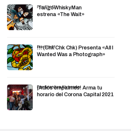
por Staff
TangoWhiskyMan
estrena «The Wait»
por Staff
!!! (Chk Chk Chk) Presenta «All I
Wanted Was a Photograph»
por Arantxa Alvarado
¡Adiós empalmes! Arma tu
horario del Corona Capital 2021