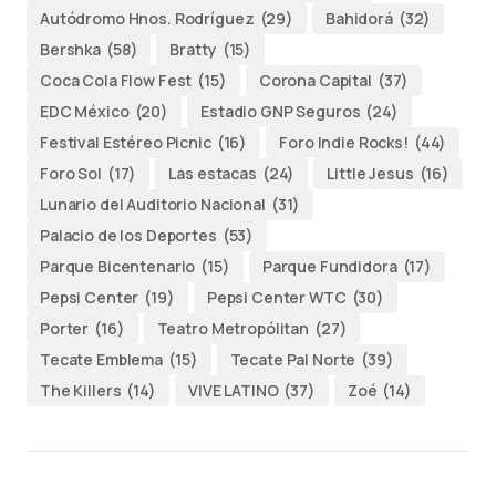
Autódromo Hnos. Rodríguez
(29)
Bahidorá
(32)
Bershka
(58)
Bratty
(15)
Coca Cola Flow Fest
(15)
Corona Capital
(37)
EDC México
(20)
Estadio GNP Seguros
(24)
Festival Estéreo Picnic
(16)
Foro Indie Rocks!
(44)
Foro Sol
(17)
Las estacas
(24)
Little Jesus
(16)
Lunario del Auditorio Nacional
(31)
Palacio de los Deportes
(53)
Parque Bicentenario
(15)
Parque Fundidora
(17)
Pepsi Center
(19)
Pepsi Center WTC
(30)
Porter
(16)
Teatro Metropólitan
(27)
Tecate Emblema
(15)
Tecate Pal Norte
(39)
The Killers
(14)
VIVE LATINO
(37)
Zoé
(14)