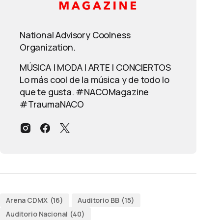
National Advisory Coolness
Organization.
MÚSICA | MODA | ARTE | CONCIERTOS
Lo más cool de la música y de todo lo
que te gusta. #NACOMagazine
#TraumaNACO
Arena CDMX
(16)
Auditorio BB
(15)
Auditorio Nacional
(40)