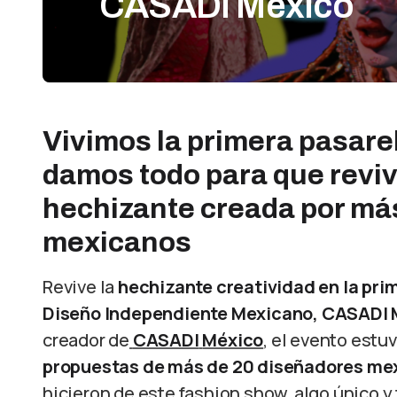
CASADI México
Vivimos la primera pasare
damos todo para que reviv
hechizante creada por má
mexicanos
Revive la
hechizante creatividad en la pri
Diseño Independiente Mexicano, CASADI 
creador de
CASADI
México
, el evento estu
propuestas de más de 20 diseñadores me
hicieron de este fashion show, algo único y