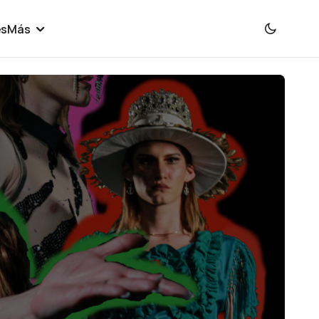
es
Más