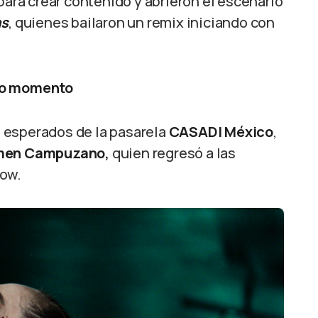
para crear contenido y abrieron el escenario
as
, quienes bailaron un remix iniciando con
do momento
 esperados de la pasarela
CASADI México
,
rmen Campuzano,
quien regresó a las
how.