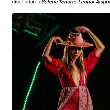
diseñadores
Selene Tenorio
,
Leonor Aispur