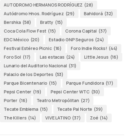
AUTODROMO HERMANOS RODRÍGUEZ
(28)
Autódromo Hnos. Rodríguez
(29)
Bahidorá
(32)
Bershka
(58)
Bratty
(15)
Coca Cola Flow Fest
(15)
Corona Capital
(37)
EDC México
(20)
Estadio GNP Seguros
(24)
Festival Estéreo Picnic
(16)
Foro Indie Rocks!
(44)
Foro Sol
(17)
Las estacas
(24)
Little Jesus
(16)
Lunario del Auditorio Nacional
(31)
Palacio de los Deportes
(53)
Parque Bicentenario
(15)
Parque Fundidora
(17)
Pepsi Center
(19)
Pepsi Center WTC
(30)
Porter
(16)
Teatro Metropólitan
(27)
Tecate Emblema
(15)
Tecate Pal Norte
(39)
The Killers
(14)
VIVE LATINO
(37)
Zoé
(14)