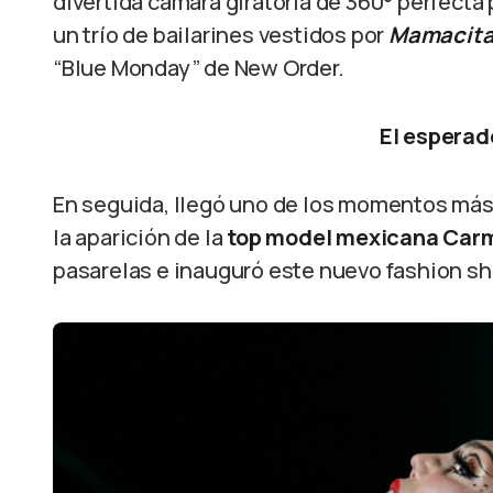
divertida cámara giratoria de 360° perfecta 
un trío de bailarines vestidos por
Mamacit
“Blue Monday” de New Order.
El espera
En
seguida, llegó uno de los momentos más
la aparición de la
top model mexicana Ca
pasarelas e inauguró este nuevo fashion s