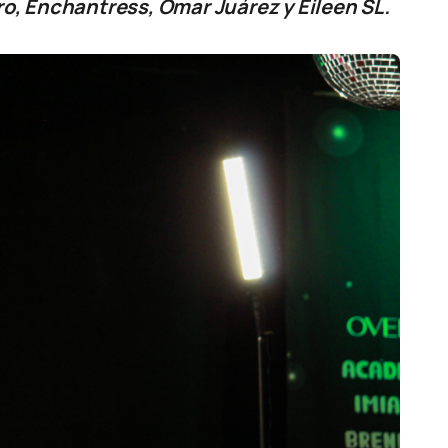
o, Enchantress, Omar Juárez y Eileen SL.