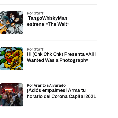
por Staff
TangoWhiskyMan
estrena «The Wait»
por Staff
!!! (Chk Chk Chk) Presenta «All I
Wanted Was a Photograph»
por Arantxa Alvarado
¡Adiós empalmes! Arma tu
horario del Corona Capital 2021