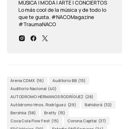
MÚSICA | MODA | ARTE | CONCIERTOS
Lo más cool de la música y de todo lo
que te gusta. #NACOMagazine
#TraumaNACO
Arena CDMX
(16)
Auditorio BB
(15)
Auditorio Nacional
(40)
AUTODROMO HERMANOS RODRÍGUEZ
(28)
Autódromo Hnos. Rodríguez
(29)
Bahidorá
(32)
Bershka
(58)
Bratty
(15)
Coca Cola Flow Fest
(15)
Corona Capital
(37)
EDC México
(20)
Estadio GNP Seguros
(24)