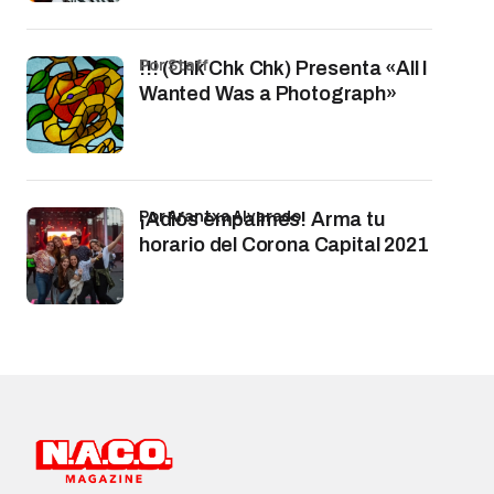
por Staff
!!! (Chk Chk Chk) Presenta «All I
Wanted Was a Photograph»
por Arantxa Alvarado
¡Adiós empalmes! Arma tu
horario del Corona Capital 2021