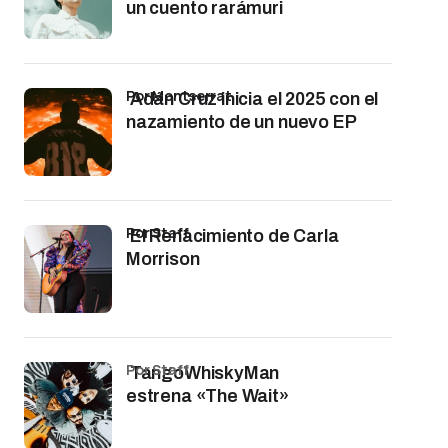
un cuento rarámuri
por Montserrat
Adán Cruz inicia el 2025 con el
nazamiento de un nuevo EP
por Staff
El Renacimiento de Carla
Morrison
por Staff
TangoWhiskyMan
estrena «The Wait»