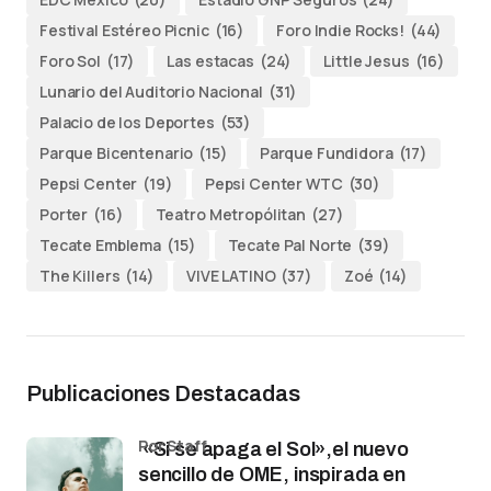
Festival Estéreo Picnic
(16)
Foro Indie Rocks!
(44)
Foro Sol
(17)
Las estacas
(24)
Little Jesus
(16)
Lunario del Auditorio Nacional
(31)
Palacio de los Deportes
(53)
Parque Bicentenario
(15)
Parque Fundidora
(17)
Pepsi Center
(19)
Pepsi Center WTC
(30)
Porter
(16)
Teatro Metropólitan
(27)
Tecate Emblema
(15)
Tecate Pal Norte
(39)
The Killers
(14)
VIVE LATINO
(37)
Zoé
(14)
Publicaciones Destacadas
por Staff
«Si se apaga el Sol»,el nuevo
sencillo de OME, inspirada en