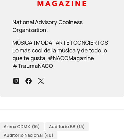
National Advisory Coolness
Organization.
MÚSICA | MODA | ARTE | CONCIERTOS
Lo más cool de la música y de todo lo
que te gusta. #NACOMagazine
#TraumaNACO
Arena CDMX
(16)
Auditorio BB
(15)
Auditorio Nacional
(40)