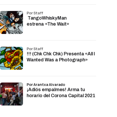
por Staff
TangoWhiskyMan
estrena «The Wait»
por Staff
!!! (Chk Chk Chk) Presenta «All I
Wanted Was a Photograph»
por Arantxa Alvarado
¡Adiós empalmes! Arma tu
horario del Corona Capital 2021