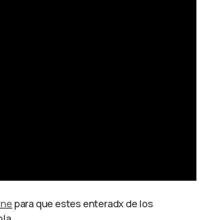
ine
para que estes enteradx de los
la.