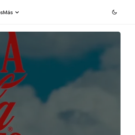
es
Más