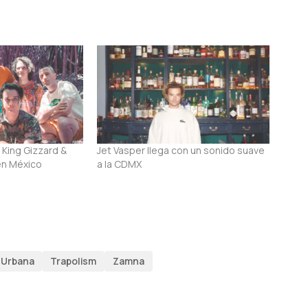
 King Gizzard &
Jet Vasper llega con un sonido suave
en México
a la CDMX
 Urbana
Trapolism
Zamna