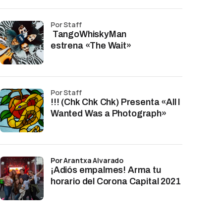
por Staff
TangoWhiskyMan
estrena «The Wait»
por Staff
!!! (Chk Chk Chk) Presenta «All I
Wanted Was a Photograph»
por Arantxa Alvarado
¡Adiós empalmes! Arma tu
horario del Corona Capital 2021