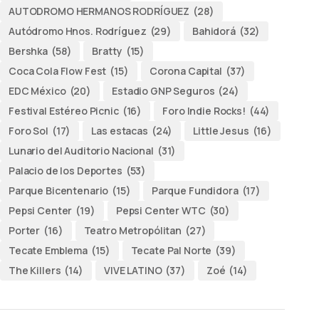
AUTODROMO HERMANOS RODRÍGUEZ
(28)
Autódromo Hnos. Rodríguez
(29)
Bahidorá
(32)
Bershka
(58)
Bratty
(15)
Coca Cola Flow Fest
(15)
Corona Capital
(37)
EDC México
(20)
Estadio GNP Seguros
(24)
Festival Estéreo Picnic
(16)
Foro Indie Rocks!
(44)
Foro Sol
(17)
Las estacas
(24)
Little Jesus
(16)
Lunario del Auditorio Nacional
(31)
Palacio de los Deportes
(53)
Parque Bicentenario
(15)
Parque Fundidora
(17)
Pepsi Center
(19)
Pepsi Center WTC
(30)
Porter
(16)
Teatro Metropólitan
(27)
Tecate Emblema
(15)
Tecate Pal Norte
(39)
The Killers
(14)
VIVE LATINO
(37)
Zoé
(14)