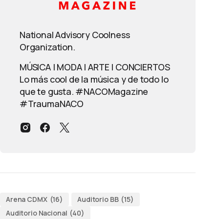
National Advisory Coolness
Organization.
MÚSICA | MODA | ARTE | CONCIERTOS
Lo más cool de la música y de todo lo
que te gusta. #NACOMagazine
#TraumaNACO
Arena CDMX
(16)
Auditorio BB
(15)
Auditorio Nacional
(40)