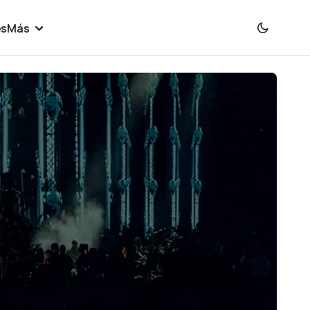
es
Más