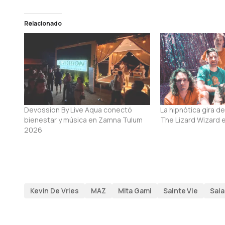
Relacionado
Devossion By Live Aqua conectó
La hipnótica gira de
bienestar y música en Zamna Tulum
The Lizard Wizard 
2026
Kevin De Vries
MAZ
Mita Gami
Sainte Vie
Sala