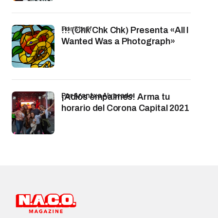
por Staff
!!! (Chk Chk Chk) Presenta «All I
Wanted Was a Photograph»
por Arantxa Alvarado
¡Adiós empalmes! Arma tu
horario del Corona Capital 2021