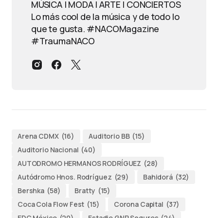
MÚSICA | MODA | ARTE | CONCIERTOS
Lo más cool de la música y de todo lo
que te gusta. #NACOMagazine
#TraumaNACO
Arena CDMX
(16)
Auditorio BB
(15)
Auditorio Nacional
(40)
AUTODROMO HERMANOS RODRÍGUEZ
(28)
Autódromo Hnos. Rodríguez
(29)
Bahidorá
(32)
Bershka
(58)
Bratty
(15)
Coca Cola Flow Fest
(15)
Corona Capital
(37)
EDC México
(20)
Estadio GNP Seguros
(24)