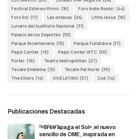
Festival Estéreo Picnic
(16)
Foro Indie Rocks!
(44)
Foro Sol
(17)
Las estacas
(24)
Little Jesus
(16)
Lunario del Auditorio Nacional
(31)
Palacio de los Deportes
(53)
Parque Bicentenario
(15)
Parque Fundidora
(17)
Pepsi Center
(19)
Pepsi Center WTC
(30)
Porter
(16)
Teatro Metropólitan
(27)
Tecate Emblema
(15)
Tecate Pal Norte
(39)
The Killers
(14)
VIVE LATINO
(37)
Zoé
(14)
Publicaciones Destacadas
por Staff
«Si se apaga el Sol»,el nuevo
sencillo de OME, inspirada en