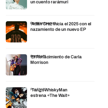
un cuento rarámuri
por Montserrat
Adán Cruz inicia el 2025 con el
nazamiento de un nuevo EP
por Staff
El Renacimiento de Carla
Morrison
por Staff
TangoWhiskyMan
estrena «The Wait»