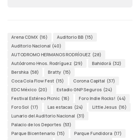
Arena CDMX
(16)
Auditorio BB
(15)
Auditorio Nacional
(40)
AUTODROMO HERMANOS RODRÍGUEZ
(28)
Autódromo Hnos. Rodríguez
(29)
Bahidorá
(32)
Bershka
(58)
Bratty
(15)
Coca Cola Flow Fest
(15)
Corona Capital
(37)
EDC México
(20)
Estadio GNP Seguros
(24)
Festival Estéreo Picnic
(16)
Foro Indie Rocks!
(44)
Foro Sol
(17)
Las estacas
(24)
Little Jesus
(16)
Lunario del Auditorio Nacional
(31)
Palacio de los Deportes
(53)
Parque Bicentenario
(15)
Parque Fundidora
(17)