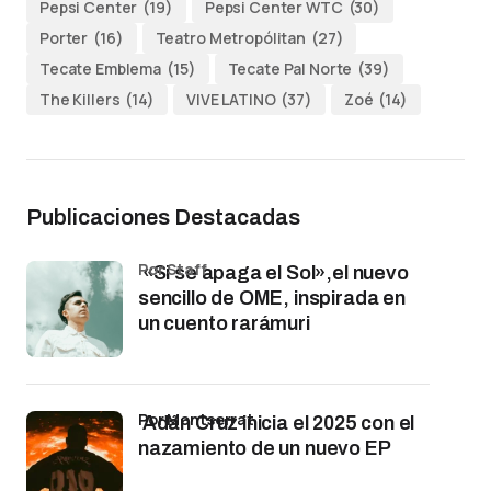
Pepsi Center
(19)
Pepsi Center WTC
(30)
Porter
(16)
Teatro Metropólitan
(27)
Tecate Emblema
(15)
Tecate Pal Norte
(39)
The Killers
(14)
VIVE LATINO
(37)
Zoé
(14)
Publicaciones Destacadas
por Staff
«Si se apaga el Sol»,el nuevo
sencillo de OME, inspirada en
un cuento rarámuri
por Montserrat
Adán Cruz inicia el 2025 con el
nazamiento de un nuevo EP