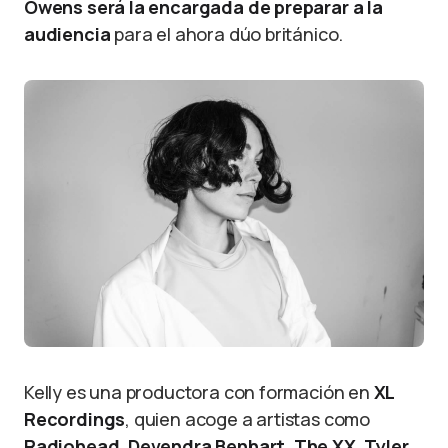
Owens será la encargada de preparar a la
audiencia
para el ahora dúo británico.
Kelly es una productora con formación en
XL
Recordings
, quien acoge a artistas como
Radiohead
,
Devendra Benhart
,
The XX
,
Tyler,