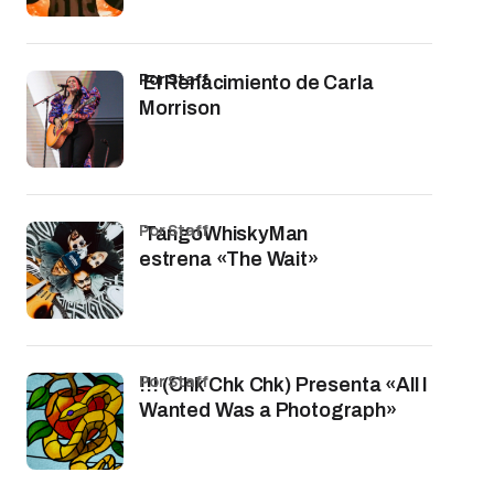
por Staff
El Renacimiento de Carla
Morrison
por Staff
TangoWhiskyMan
estrena «The Wait»
por Staff
!!! (Chk Chk Chk) Presenta «All I
Wanted Was a Photograph»