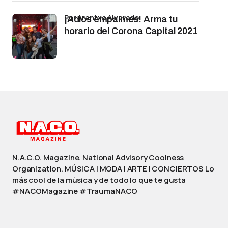
por Arantxa Alvarado
¡Adiós empalmes! Arma tu
horario del Corona Capital 2021
N.A.C.O. Magazine. National Advisory Coolness
Organization. MÚSICA | MODA | ARTE | CONCIERTOS Lo
más cool de la música y de todo lo que te gusta
#NACOMagazine #TraumaNACO