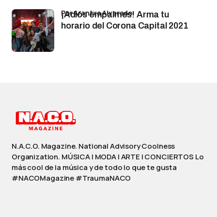
por Arantxa Alvarado
¡Adiós empalmes! Arma tu
horario del Corona Capital 2021
N.A.C.O. Magazine. National Advisory Coolness
Organization. MÚSICA | MODA | ARTE | CONCIERTOS Lo
más cool de la música y de todo lo que te gusta
#NACOMagazine #TraumaNACO