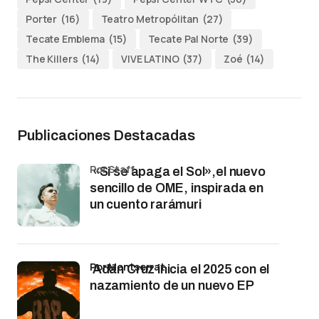
Porter
(16)
Teatro Metropólitan
(27)
Tecate Emblema
(15)
Tecate Pal Norte
(39)
The Killers
(14)
VIVE LATINO
(37)
Zoé
(14)
Publicaciones Destacadas
por Staff
«Si se apaga el Sol»,el nuevo
sencillo de OME, inspirada en
un cuento rarámuri
por Montserrat
Adán Cruz inicia el 2025 con el
nazamiento de un nuevo EP