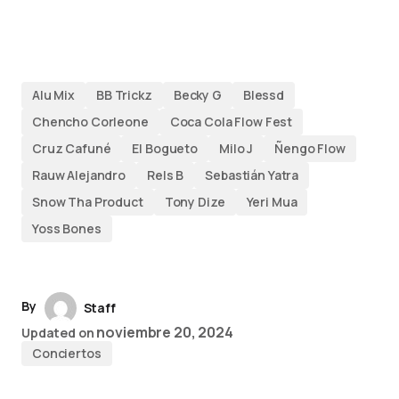
Alu Mix
BB Trickz
Becky G
Blessd
Chencho Corleone
Coca Cola Flow Fest
Cruz Cafuné
El Bogueto
Milo J
Ñengo Flow
Rauw Alejandro
Rels B
Sebastián Yatra
Snow Tha Product
Tony Dize
Yeri Mua
Yoss Bones
By
Staff
noviembre 20, 2024
Updated on
Conciertos