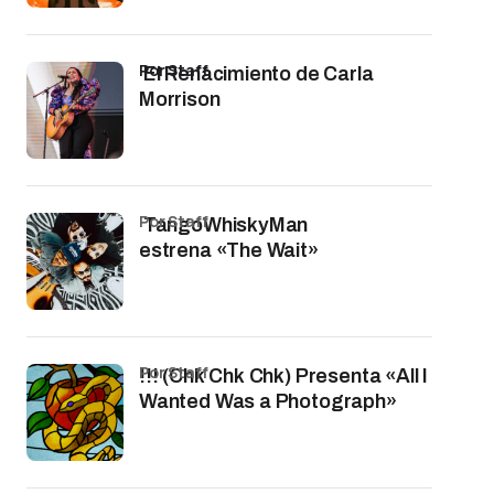
por Staff
El Renacimiento de Carla
Morrison
por Staff
TangoWhiskyMan
estrena «The Wait»
por Staff
!!! (Chk Chk Chk) Presenta «All I
Wanted Was a Photograph»