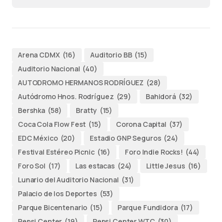
Arena CDMX
(16)
Auditorio BB
(15)
Auditorio Nacional
(40)
AUTODROMO HERMANOS RODRÍGUEZ
(28)
Autódromo Hnos. Rodríguez
(29)
Bahidorá
(32)
Bershka
(58)
Bratty
(15)
Coca Cola Flow Fest
(15)
Corona Capital
(37)
EDC México
(20)
Estadio GNP Seguros
(24)
Festival Estéreo Picnic
(16)
Foro Indie Rocks!
(44)
Foro Sol
(17)
Las estacas
(24)
Little Jesus
(16)
Lunario del Auditorio Nacional
(31)
Palacio de los Deportes
(53)
Parque Bicentenario
(15)
Parque Fundidora
(17)
Pepsi Center
(19)
Pepsi Center WTC
(30)