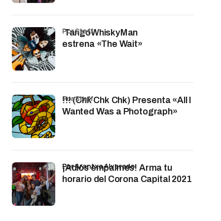
por Staff
TangoWhiskyMan
estrena «The Wait»
por Staff
!!! (Chk Chk Chk) Presenta «All I
Wanted Was a Photograph»
por Arantxa Alvarado
¡Adiós empalmes! Arma tu
horario del Corona Capital 2021