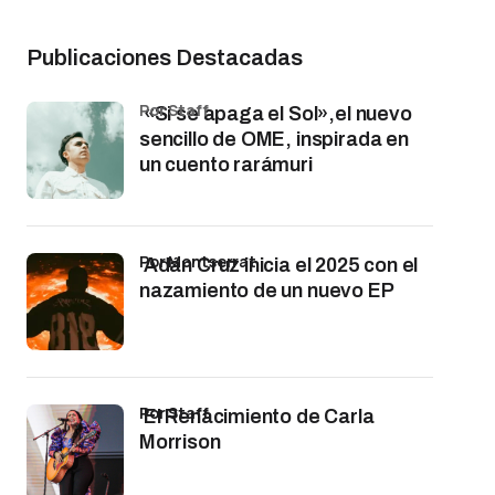
Publicaciones Destacadas
por Staff
«Si se apaga el Sol»,el nuevo
sencillo de OME, inspirada en
un cuento rarámuri
por Montserrat
Adán Cruz inicia el 2025 con el
nazamiento de un nuevo EP
por Staff
El Renacimiento de Carla
Morrison