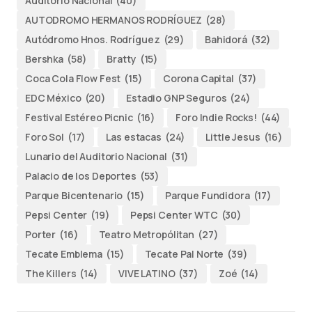
Auditorio Nacional
(40)
AUTODROMO HERMANOS RODRÍGUEZ
(28)
Autódromo Hnos. Rodríguez
(29)
Bahidorá
(32)
Bershka
(58)
Bratty
(15)
Coca Cola Flow Fest
(15)
Corona Capital
(37)
EDC México
(20)
Estadio GNP Seguros
(24)
Festival Estéreo Picnic
(16)
Foro Indie Rocks!
(44)
Foro Sol
(17)
Las estacas
(24)
Little Jesus
(16)
Lunario del Auditorio Nacional
(31)
Palacio de los Deportes
(53)
Parque Bicentenario
(15)
Parque Fundidora
(17)
Pepsi Center
(19)
Pepsi Center WTC
(30)
Porter
(16)
Teatro Metropólitan
(27)
Tecate Emblema
(15)
Tecate Pal Norte
(39)
The Killers
(14)
VIVE LATINO
(37)
Zoé
(14)