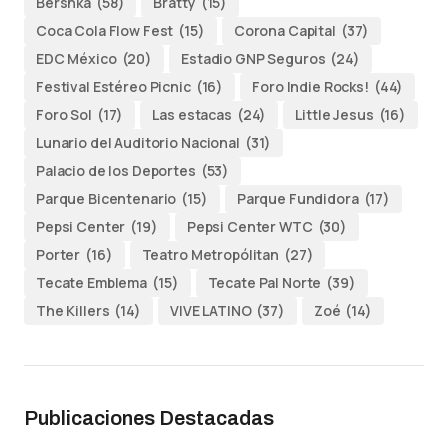
Bershka
(58)
Bratty
(15)
Coca Cola Flow Fest
(15)
Corona Capital
(37)
EDC México
(20)
Estadio GNP Seguros
(24)
Festival Estéreo Picnic
(16)
Foro Indie Rocks!
(44)
Foro Sol
(17)
Las estacas
(24)
Little Jesus
(16)
Lunario del Auditorio Nacional
(31)
Palacio de los Deportes
(53)
Parque Bicentenario
(15)
Parque Fundidora
(17)
Pepsi Center
(19)
Pepsi Center WTC
(30)
Porter
(16)
Teatro Metropólitan
(27)
Tecate Emblema
(15)
Tecate Pal Norte
(39)
The Killers
(14)
VIVE LATINO
(37)
Zoé
(14)
Publicaciones Destacadas