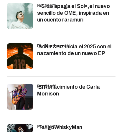
por Staff
«Si se apaga el Sol»,el nuevo
sencillo de OME, inspirada en
un cuento rarámuri
por Montserrat
Adán Cruz inicia el 2025 con el
nazamiento de un nuevo EP
por Staff
El Renacimiento de Carla
Morrison
por Staff
TangoWhiskyMan