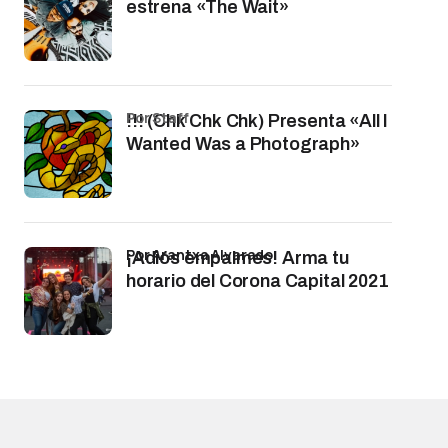
estrena «The Wait»
por Staff
!!! (Chk Chk Chk) Presenta «All I
Wanted Was a Photograph»
por Arantxa Alvarado
¡Adiós empalmes! Arma tu
horario del Corona Capital 2021