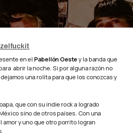
elfuckit
esente en el
Pabellón Oeste
y la banda que
para abrir la noche. Si por alguna razón no
 dejamos una rolita para que los conozcas y
oapa, que con su indie rock a logrado
 México sino de otros países. Con una
l amor y uno que otro porrito logran
s.