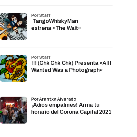
por Staff
TangoWhiskyMan
estrena «The Wait»
por Staff
!!! (Chk Chk Chk) Presenta «All I
Wanted Was a Photograph»
por Arantxa Alvarado
¡Adiós empalmes! Arma tu
horario del Corona Capital 2021