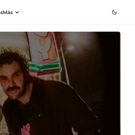
es
Más