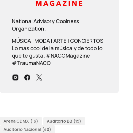
National Advisory Coolness
Organization.
MÚSICA | MODA | ARTE | CONCIERTOS
Lo más cool de la música y de todo lo
que te gusta. #NACOMagazine
#TraumaNACO
Arena CDMX
(16)
Auditorio BB
(15)
Auditorio Nacional
(40)