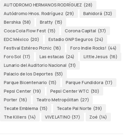
AUTODROMO HERMANOS RODRÍGUEZ
(28)
Autódromo Hnos. Rodríguez
(29)
Bahidorá
(32)
Bershka
(58)
Bratty
(15)
Coca Cola Flow Fest
(15)
Corona Capital
(37)
EDC México
(20)
Estadio GNP Seguros
(24)
Festival Estéreo Picnic
(16)
Foro Indie Rocks!
(44)
Foro Sol
(17)
Las estacas
(24)
Little Jesus
(16)
Lunario del Auditorio Nacional
(31)
Palacio de los Deportes
(53)
Parque Bicentenario
(15)
Parque Fundidora
(17)
Pepsi Center
(19)
Pepsi Center WTC
(30)
Porter
(16)
Teatro Metropólitan
(27)
Tecate Emblema
(15)
Tecate Pal Norte
(39)
The Killers
(14)
VIVE LATINO
(37)
Zoé
(14)