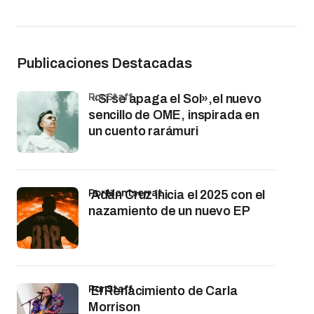
Publicaciones Destacadas
por Staff
«Si se apaga el Sol»,el nuevo
sencillo de OME, inspirada en
un cuento rarámuri
por Montserrat
Adán Cruz inicia el 2025 con el
nazamiento de un nuevo EP
por Staff
El Renacimiento de Carla
Morrison