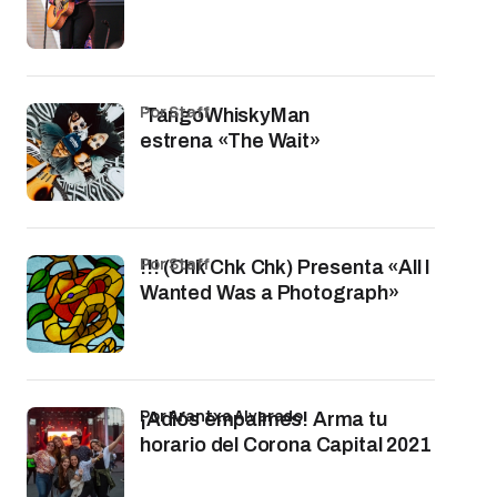
por Staff
TangoWhiskyMan
estrena «The Wait»
por Staff
!!! (Chk Chk Chk) Presenta «All I
Wanted Was a Photograph»
por Arantxa Alvarado
¡Adiós empalmes! Arma tu
horario del Corona Capital 2021