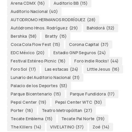
Arena CDMX
(16)
Auditorio BB
(15)
Auditorio Nacional
(40)
AUTODROMO HERMANOS RODRÍGUEZ
(28)
Autódromo Hnos. Rodríguez
(29)
Bahidorá
(32)
Bershka
(58)
Bratty
(15)
Coca Cola Flow Fest
(15)
Corona Capital
(37)
EDC México
(20)
Estadio GNP Seguros
(24)
Festival Estéreo Picnic
(16)
Foro Indie Rocks!
(44)
Foro Sol
(17)
Las estacas
(24)
Little Jesus
(16)
Lunario del Auditorio Nacional
(31)
Palacio de los Deportes
(53)
Parque Bicentenario
(15)
Parque Fundidora
(17)
Pepsi Center
(19)
Pepsi Center WTC
(30)
Porter
(16)
Teatro Metropólitan
(27)
Tecate Emblema
(15)
Tecate Pal Norte
(39)
The Killers
(14)
VIVE LATINO
(37)
Zoé
(14)