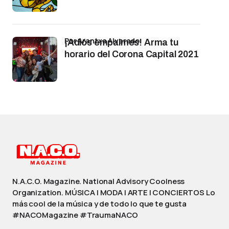
por Arantxa Alvarado
¡Adiós empalmes! Arma tu
horario del Corona Capital 2021
N.A.C.O. Magazine. National Advisory Coolness
Organization. MÚSICA | MODA | ARTE | CONCIERTOS Lo
más cool de la música y de todo lo que te gusta
#NACOMagazine #TraumaNACO