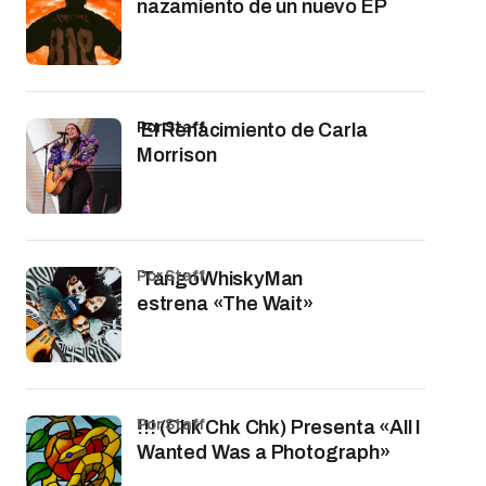
nazamiento de un nuevo EP
por Staff
El Renacimiento de Carla
Morrison
por Staff
TangoWhiskyMan
estrena «The Wait»
por Staff
!!! (Chk Chk Chk) Presenta «All I
Wanted Was a Photograph»