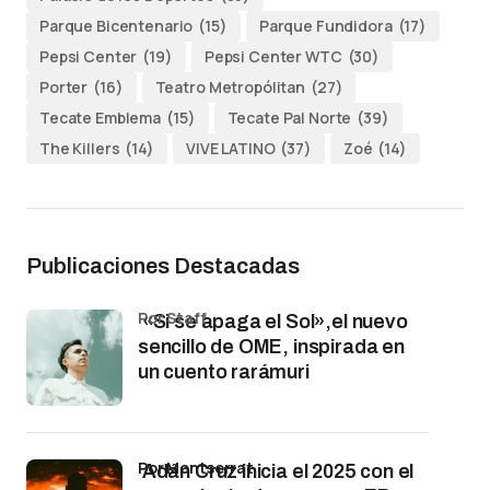
Parque Bicentenario
(15)
Parque Fundidora
(17)
Pepsi Center
(19)
Pepsi Center WTC
(30)
Porter
(16)
Teatro Metropólitan
(27)
Tecate Emblema
(15)
Tecate Pal Norte
(39)
The Killers
(14)
VIVE LATINO
(37)
Zoé
(14)
Publicaciones Destacadas
por Staff
«Si se apaga el Sol»,el nuevo
sencillo de OME, inspirada en
un cuento rarámuri
por Montserrat
Adán Cruz inicia el 2025 con el