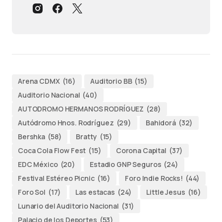
Arena CDMX
(16)
Auditorio BB
(15)
Auditorio Nacional
(40)
AUTODROMO HERMANOS RODRÍGUEZ
(28)
Autódromo Hnos. Rodríguez
(29)
Bahidorá
(32)
Bershka
(58)
Bratty
(15)
Coca Cola Flow Fest
(15)
Corona Capital
(37)
EDC México
(20)
Estadio GNP Seguros
(24)
Festival Estéreo Picnic
(16)
Foro Indie Rocks!
(44)
Foro Sol
(17)
Las estacas
(24)
Little Jesus
(16)
Lunario del Auditorio Nacional
(31)
Palacio de los Deportes
(53)