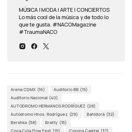
MÚSICA | MODA | ARTE | CONCIERTOS
Lo más cool de la música y de todo lo
que te gusta. #NACOMagazine
#TraumaNACO
Arena CDMX
(16)
Auditorio BB
(15)
Auditorio Nacional
(40)
AUTODROMO HERMANOS RODRÍGUEZ
(28)
Autódromo Hnos. Rodríguez
(29)
Bahidorá
(32)
Bershka
(58)
Bratty
(15)
Coca Cola Flow Fest
(15)
Corona Capital
(37)