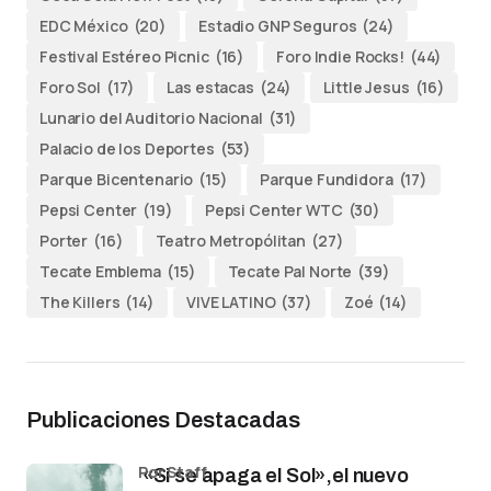
EDC México
(20)
Estadio GNP Seguros
(24)
Festival Estéreo Picnic
(16)
Foro Indie Rocks!
(44)
Foro Sol
(17)
Las estacas
(24)
Little Jesus
(16)
Lunario del Auditorio Nacional
(31)
Palacio de los Deportes
(53)
Parque Bicentenario
(15)
Parque Fundidora
(17)
Pepsi Center
(19)
Pepsi Center WTC
(30)
Porter
(16)
Teatro Metropólitan
(27)
Tecate Emblema
(15)
Tecate Pal Norte
(39)
The Killers
(14)
VIVE LATINO
(37)
Zoé
(14)
Publicaciones Destacadas
por Staff
«Si se apaga el Sol»,el nuevo