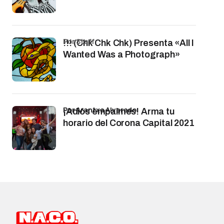
por Staff
!!! (Chk Chk Chk) Presenta «All I
Wanted Was a Photograph»
por Arantxa Alvarado
¡Adiós empalmes! Arma tu
horario del Corona Capital 2021