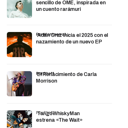
sencillo de OME, inspirada en
un cuento rarámuri
por Montserrat
Adán Cruz inicia el 2025 con el
nazamiento de un nuevo EP
por Staff
El Renacimiento de Carla
Morrison
por Staff
TangoWhiskyMan
estrena «The Wait»