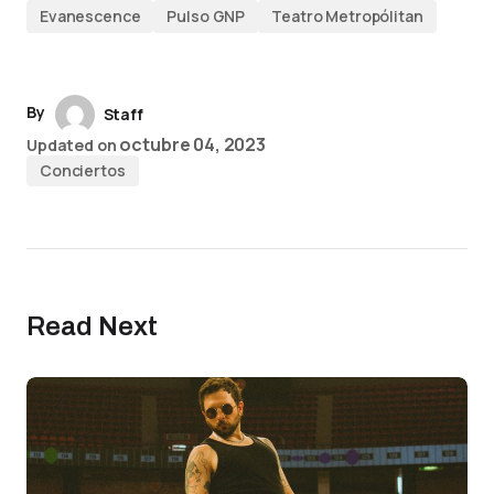
Evanescence
Pulso GNP
Teatro Metropólitan
By
Staff
octubre 04, 2023
Updated on
Conciertos
Read Next