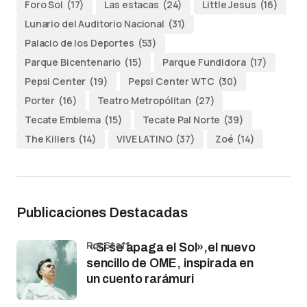
Foro Sol
(17)
Las estacas
(24)
Little Jesus
(16)
Lunario del Auditorio Nacional
(31)
Palacio de los Deportes
(53)
Parque Bicentenario
(15)
Parque Fundidora
(17)
Pepsi Center
(19)
Pepsi Center WTC
(30)
Porter
(16)
Teatro Metropólitan
(27)
Tecate Emblema
(15)
Tecate Pal Norte
(39)
The Killers
(14)
VIVE LATINO
(37)
Zoé
(14)
Publicaciones Destacadas
por Staff
«Si se apaga el Sol»,el nuevo
sencillo de OME, inspirada en
un cuento rarámuri