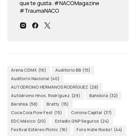
que te gusta. #NACOMagazine
#TraumaNACO
Arena CDMX
(16)
Auditorio BB
(15)
Auditorio Nacional
(40)
AUTODROMO HERMANOS RODRÍGUEZ
(28)
Autódromo Hnos. Rodríguez
(29)
Bahidorá
(32)
Bershka
(58)
Bratty
(15)
Coca Cola Flow Fest
(15)
Corona Capital
(37)
EDC México
(20)
Estadio GNP Seguros
(24)
Festival Estéreo Picnic
(16)
Foro Indie Rocks!
(44)