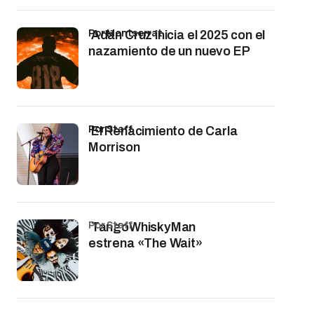
por Montserrat
Adán Cruz inicia el 2025 con el
nazamiento de un nuevo EP
por Staff
El Renacimiento de Carla
Morrison
por Staff
TangoWhiskyMan
estrena «The Wait»