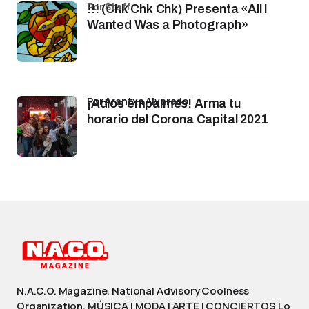
por Staff
!!! (Chk Chk Chk) Presenta «All I
Wanted Was a Photograph»
por Arantxa Alvarado
¡Adiós empalmes! Arma tu
horario del Corona Capital 2021
N.A.C.O. Magazine. National Advisory Coolness
Organization. MÚSICA | MODA | ARTE | CONCIERTOS Lo