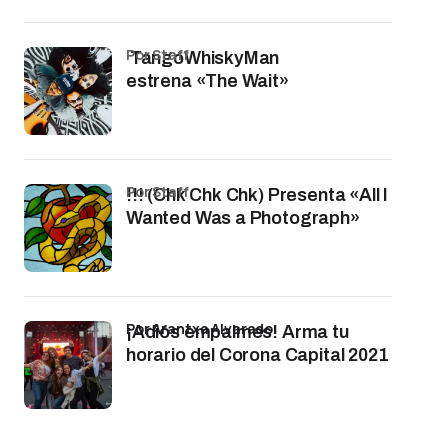
por Staff
TangoWhiskyMan
estrena «The Wait»
por Staff
!!! (Chk Chk Chk) Presenta «All I
Wanted Was a Photograph»
por Arantxa Alvarado
¡Adiós empalmes! Arma tu
horario del Corona Capital 2021