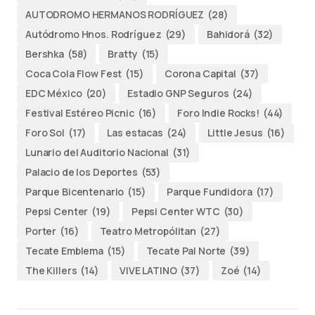
AUTODROMO HERMANOS RODRÍGUEZ
(28)
Autódromo Hnos. Rodríguez
(29)
Bahidorá
(32)
Bershka
(58)
Bratty
(15)
Coca Cola Flow Fest
(15)
Corona Capital
(37)
EDC México
(20)
Estadio GNP Seguros
(24)
Festival Estéreo Picnic
(16)
Foro Indie Rocks!
(44)
Foro Sol
(17)
Las estacas
(24)
Little Jesus
(16)
Lunario del Auditorio Nacional
(31)
Palacio de los Deportes
(53)
Parque Bicentenario
(15)
Parque Fundidora
(17)
Pepsi Center
(19)
Pepsi Center WTC
(30)
Porter
(16)
Teatro Metropólitan
(27)
Tecate Emblema
(15)
Tecate Pal Norte
(39)
The Killers
(14)
VIVE LATINO
(37)
Zoé
(14)