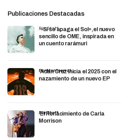
Publicaciones Destacadas
por Staff
«Si se apaga el Sol»,el nuevo
sencillo de OME, inspirada en
un cuento rarámuri
por Montserrat
Adán Cruz inicia el 2025 con el
nazamiento de un nuevo EP
por Staff
El Renacimiento de Carla
Morrison