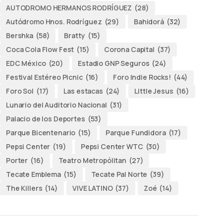
AUTODROMO HERMANOS RODRÍGUEZ
(28)
Autódromo Hnos. Rodríguez
(29)
Bahidorá
(32)
Bershka
(58)
Bratty
(15)
Coca Cola Flow Fest
(15)
Corona Capital
(37)
EDC México
(20)
Estadio GNP Seguros
(24)
Festival Estéreo Picnic
(16)
Foro Indie Rocks!
(44)
Foro Sol
(17)
Las estacas
(24)
Little Jesus
(16)
Lunario del Auditorio Nacional
(31)
Palacio de los Deportes
(53)
Parque Bicentenario
(15)
Parque Fundidora
(17)
Pepsi Center
(19)
Pepsi Center WTC
(30)
Porter
(16)
Teatro Metropólitan
(27)
Tecate Emblema
(15)
Tecate Pal Norte
(39)
The Killers
(14)
VIVE LATINO
(37)
Zoé
(14)