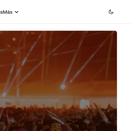
es
Más