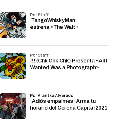
por Staff
TangoWhiskyMan
estrena «The Wait»
por Staff
!!! (Chk Chk Chk) Presenta «All I
Wanted Was a Photograph»
por Arantxa Alvarado
¡Adiós empalmes! Arma tu
horario del Corona Capital 2021