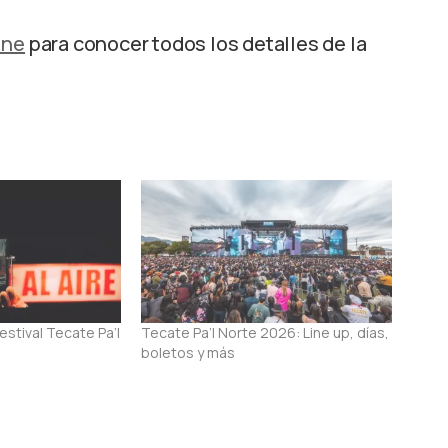
ine
para conocer todos los detalles de la
festival Tecate Pa’l
Tecate Pa’l Norte 2026: Line up, días,
boletos y más