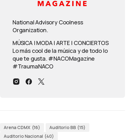
National Advisory Coolness
Organization.
MÚSICA | MODA | ARTE | CONCIERTOS
Lo más cool de la música y de todo lo
que te gusta. #NACOMagazine
#TraumaNACO
Arena CDMX
(16)
Auditorio BB
(15)
Auditorio Nacional
(40)