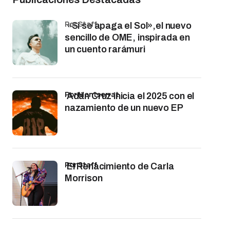
por Staff
«Si se apaga el Sol»,el nuevo
sencillo de OME, inspirada en
un cuento rarámuri
por Montserrat
Adán Cruz inicia el 2025 con el
nazamiento de un nuevo EP
por Staff
El Renacimiento de Carla
Morrison