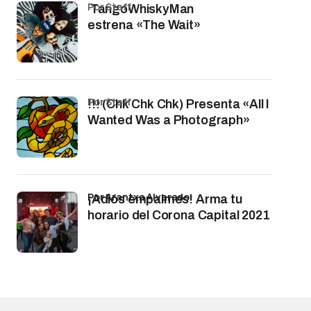
por Staff
TangoWhiskyMan
estrena «The Wait»
por Staff
!!! (Chk Chk Chk) Presenta «All I
Wanted Was a Photograph»
por Arantxa Alvarado
¡Adiós empalmes! Arma tu
horario del Corona Capital 2021