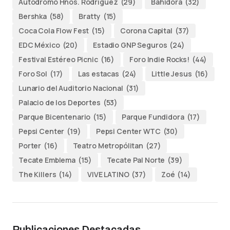
Autódromo Hnos. Rodríguez
(29)
Bahidorá
(32)
Bershka
(58)
Bratty
(15)
Coca Cola Flow Fest
(15)
Corona Capital
(37)
EDC México
(20)
Estadio GNP Seguros
(24)
Festival Estéreo Picnic
(16)
Foro Indie Rocks!
(44)
Foro Sol
(17)
Las estacas
(24)
Little Jesus
(16)
Lunario del Auditorio Nacional
(31)
Palacio de los Deportes
(53)
Parque Bicentenario
(15)
Parque Fundidora
(17)
Pepsi Center
(19)
Pepsi Center WTC
(30)
Porter
(16)
Teatro Metropólitan
(27)
Tecate Emblema
(15)
Tecate Pal Norte
(39)
The Killers
(14)
VIVE LATINO
(37)
Zoé
(14)
Publicaciones Destacadas