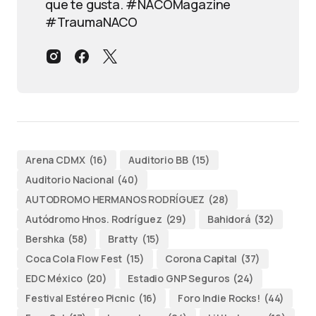
que te gusta. #NACOMagazine
#TraumaNACO
Arena CDMX
(16)
Auditorio BB
(15)
Auditorio Nacional
(40)
AUTODROMO HERMANOS RODRÍGUEZ
(28)
Autódromo Hnos. Rodríguez
(29)
Bahidorá
(32)
Bershka
(58)
Bratty
(15)
Coca Cola Flow Fest
(15)
Corona Capital
(37)
EDC México
(20)
Estadio GNP Seguros
(24)
Festival Estéreo Picnic
(16)
Foro Indie Rocks!
(44)