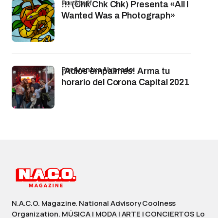
por Staff
!!! (Chk Chk Chk) Presenta «All I
Wanted Was a Photograph»
por Arantxa Alvarado
¡Adiós empalmes! Arma tu
horario del Corona Capital 2021
N.A.C.O. Magazine. National Advisory Coolness
Organization. MÚSICA | MODA | ARTE | CONCIERTOS Lo