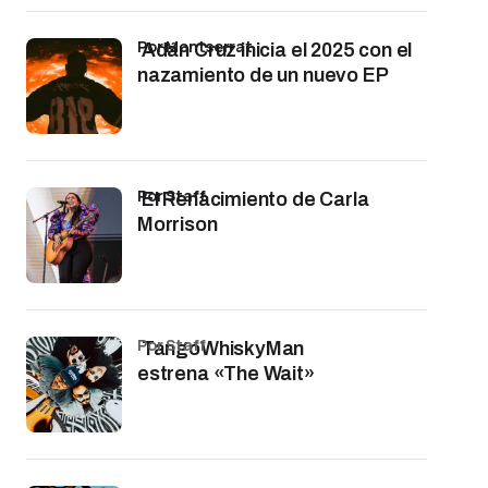
por Montserrat
Adán Cruz inicia el 2025 con el
nazamiento de un nuevo EP
por Staff
El Renacimiento de Carla
Morrison
por Staff
TangoWhiskyMan
estrena «The Wait»