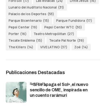
Foro Sol
(17)
Las estacas
(24)
Little Jesus
(16)
Lunario del Auditorio Nacional
(31)
Palacio de los Deportes
(53)
Parque Bicentenario
(15)
Parque Fundidora
(17)
Pepsi Center
(19)
Pepsi Center WTC
(30)
Porter
(16)
Teatro Metropólitan
(27)
Tecate Emblema
(15)
Tecate Pal Norte
(39)
The Killers
(14)
VIVE LATINO
(37)
Zoé
(14)
Publicaciones Destacadas
por Staff
«Si se apaga el Sol»,el nuevo
sencillo de OME, inspirada en
un cuento rarámuri