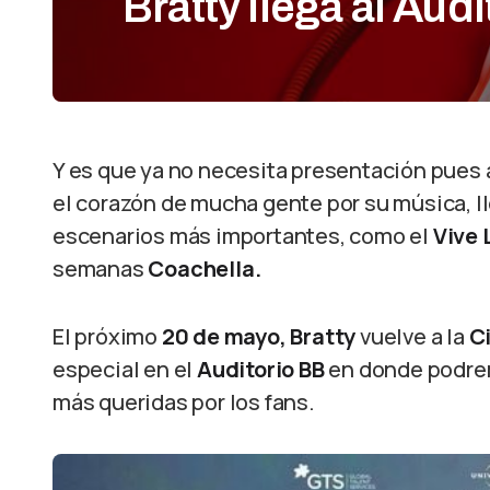
Bratty llega al Aud
Y es que ya no necesita presentación pues a
el corazón de mucha gente por su música, ll
escenarios más importantes, como el
Vive 
semanas
Coachella.
El próximo
20 de mayo, Bratty
vuelve a la
C
especial en el
Auditorio BB
en donde podrem
más queridas por los fans.