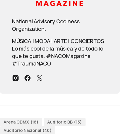
National Advisory Coolness
Organization.
MÚSICA | MODA | ARTE | CONCIERTOS
Lo más cool de la música y de todo lo
que te gusta. #NACOMagazine
#TraumaNACO
Arena CDMX
(16)
Auditorio BB
(15)
Auditorio Nacional
(40)