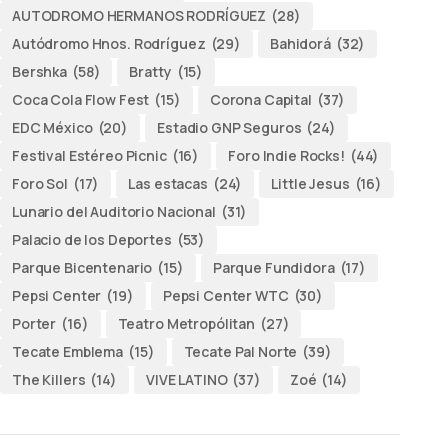
AUTODROMO HERMANOS RODRÍGUEZ
(28)
Autódromo Hnos. Rodríguez
(29)
Bahidorá
(32)
Bershka
(58)
Bratty
(15)
Coca Cola Flow Fest
(15)
Corona Capital
(37)
EDC México
(20)
Estadio GNP Seguros
(24)
Festival Estéreo Picnic
(16)
Foro Indie Rocks!
(44)
Foro Sol
(17)
Las estacas
(24)
Little Jesus
(16)
Lunario del Auditorio Nacional
(31)
Palacio de los Deportes
(53)
Parque Bicentenario
(15)
Parque Fundidora
(17)
Pepsi Center
(19)
Pepsi Center WTC
(30)
Porter
(16)
Teatro Metropólitan
(27)
Tecate Emblema
(15)
Tecate Pal Norte
(39)
The Killers
(14)
VIVE LATINO
(37)
Zoé
(14)