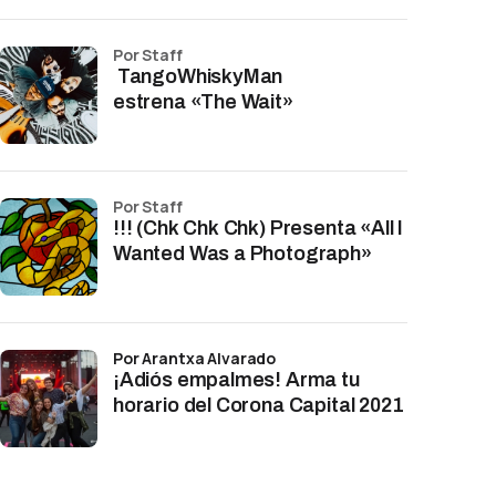
por Staff
TangoWhiskyMan
estrena «The Wait»
por Staff
!!! (Chk Chk Chk) Presenta «All I
Wanted Was a Photograph»
por Arantxa Alvarado
¡Adiós empalmes! Arma tu
horario del Corona Capital 2021