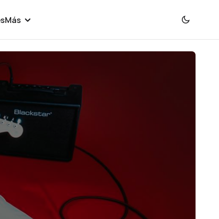
es
Más