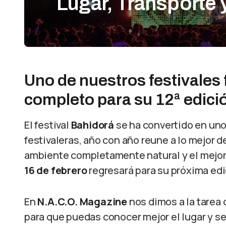
Lugar, Transporte 
Uno de nuestros festivales f
completo para su 12ª edici
El festival
Bahidorá
se ha convertido en uno 
festivaleras, año con año reune a lo mejor d
ambiente completamente natural y el mejor 
16 de febrero
regresará para su próxima ed
En
N.A.C.O. Magazine
nos dimos a la tarea 
para que puedas conocer mejor el lugar y se