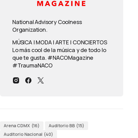
National Advisory Coolness
Organization.
MÚSICA | MODA | ARTE | CONCIERTOS
Lo más cool de la música y de todo lo
que te gusta. #NACOMagazine
#TraumaNACO
Arena CDMX
(16)
Auditorio BB
(15)
Auditorio Nacional
(40)