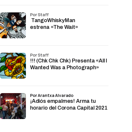
por Staff
TangoWhiskyMan
estrena «The Wait»
por Staff
!!! (Chk Chk Chk) Presenta «All I
Wanted Was a Photograph»
por Arantxa Alvarado
¡Adiós empalmes! Arma tu
horario del Corona Capital 2021