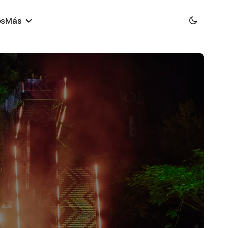
es
Más