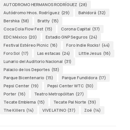
AUTODROMO HERMANOS RODRÍGUEZ
(28)
Autódromo Hnos. Rodríguez
(29)
Bahidorá
(32)
Bershka
(58)
Bratty
(15)
Coca Cola Flow Fest
(15)
Corona Capital
(37)
EDC México
(20)
Estadio GNP Seguros
(24)
Festival Estéreo Picnic
(16)
Foro Indie Rocks!
(44)
Foro Sol
(17)
Las estacas
(24)
Little Jesus
(16)
Lunario del Auditorio Nacional
(31)
Palacio de los Deportes
(53)
Parque Bicentenario
(15)
Parque Fundidora
(17)
Pepsi Center
(19)
Pepsi Center WTC
(30)
Porter
(16)
Teatro Metropólitan
(27)
Tecate Emblema
(15)
Tecate Pal Norte
(39)
The Killers
(14)
VIVE LATINO
(37)
Zoé
(14)